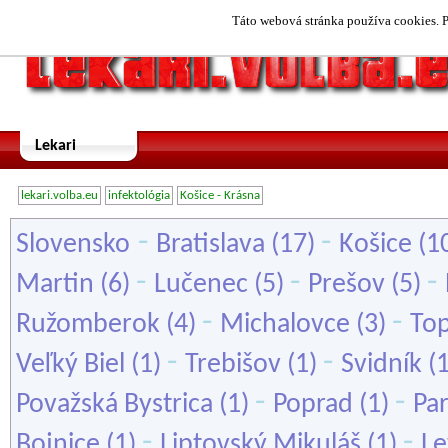
Táto webová stránka používa cookies. P
Lekari
lekari.volba.eu
infektológia
Košice - Krásna
-
-
Slovensko
Bratislava
(17)
Košice
(1
-
-
-
Martin
(6)
Lučenec
(5)
Prešov
(5)
-
-
Ružomberok
(4)
Michalovce
(3)
To
-
-
Veľký Biel
(1)
Trebišov
(1)
Svidník
(
-
-
Považská Bystrica
(1)
Poprad
(1)
Par
-
-
Bojnice
(1)
Liptovský Mikuláš
(1)
Le