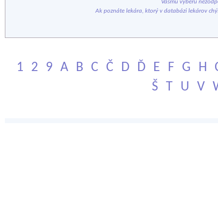
Vášmu výberu nezodpo
Ak poznáte lekára, ktorý v databázi lekárov ch
1
2
9
A
B
C
Č
D
Ď
E
F
G
H
Š
T
U
V