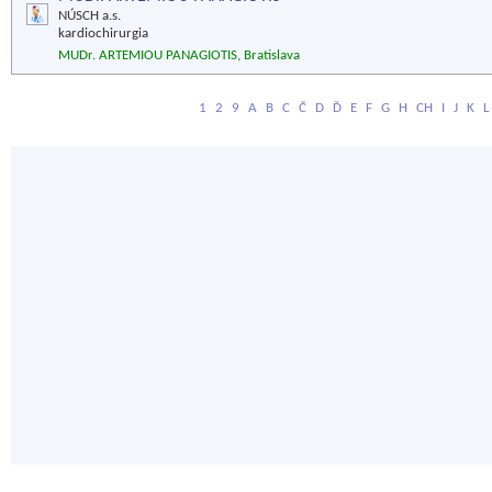
NÚSCH a.s.
kardiochirurgia
MUDr. ARTEMIOU PANAGIOTIS, Bratislava
1
2
9
A
B
C
Č
D
Ď
E
F
G
H
CH
I
J
K
L