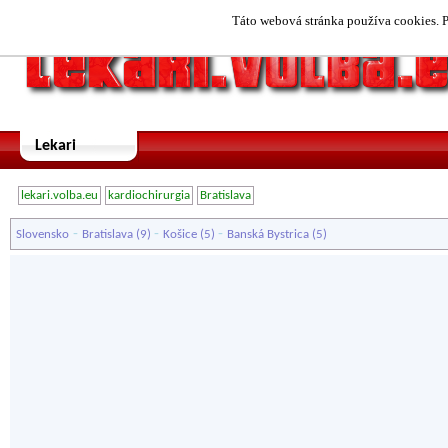
Táto webová stránka používa cookies. P
Lekari
lekari.volba.eu
kardiochirurgia
Bratislava
-
-
-
Slovensko
Bratislava
(9)
Košice
(5)
Banská Bystrica
(5)