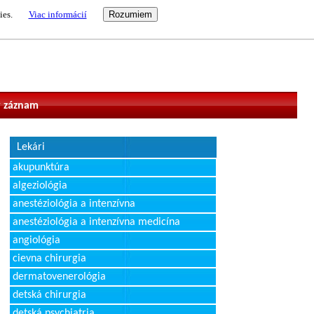
ies.
Viac informácií
vateľ
 záznam
Lekári
akupunktúra
algeziológia
anestéziológia a intenzívna
anestéziológia a intenzívna medicína
angiológia
cievna chirurgia
dermatovenerológia
detská chirurgia
detská psychiatria