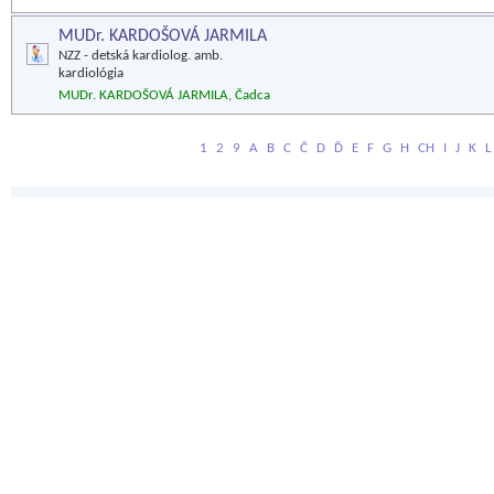
MUDr. KARDOŠOVÁ JARMILA
NZZ - detská kardiolog. amb.
kardiológia
MUDr. KARDOŠOVÁ JARMILA, Čadca
1
2
9
A
B
C
Č
D
Ď
E
F
G
H
CH
I
J
K
L