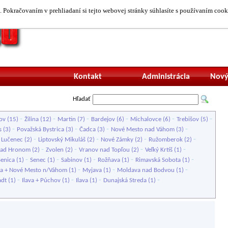
 Pokračovaním v prehliadaní si tejto webovej stránky súhlasíte s používaním cook
Neprihlásený uží
Kontakt
Administrácia
Nový
Hľadať
-
-
-
-
-
-
ov
(15)
Žilina
(12)
Martin
(7)
Bardejov
(6)
Michalovce
(6)
Trebišov
(5)
-
-
-
-
s
(3)
Považská Bystrica
(3)
Čadca
(3)
Nové Mesto nad Váhom
(3)
-
-
-
-
-
Lučenec
(2)
Liptovský Mikuláš
(2)
Nové Zámky
(2)
Ružomberok
(2)
-
-
-
-
nad Hronom
(2)
Zvolen
(2)
Vranov nad Topľou
(2)
Veľký Krtíš
(1)
-
-
-
-
-
Senica
(1)
Senec
(1)
Sabinov
(1)
Rožňava
(1)
Rimavská Sobota
(1)
-
-
-
a + Nové Mesto n/Váhom
(1)
Myjava
(1)
Moldava nad Bodvou
(1)
-
-
-
-
adt
(1)
Ilava + Púchov
(1)
Ilava
(1)
Dunajská Streda
(1)