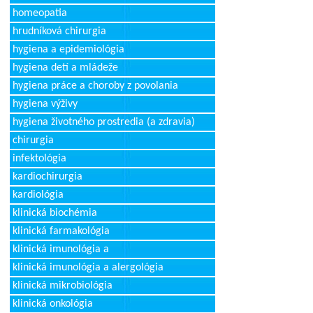
homeopatia
hrudníková chirurgia
hygiena a epidemiológia
hygiena detí a mládeže
hygiena práce a choroby z povolania
hygiena výživy
hygiena životného prostredia (a zdravia)
chirurgia
infektológia
kardiochirurgia
kardiológia
klinická biochémia
klinická farmakológia
klinická imunológia a
klinická imunológia a alergológia
klinická mikrobiológia
klinická onkológia