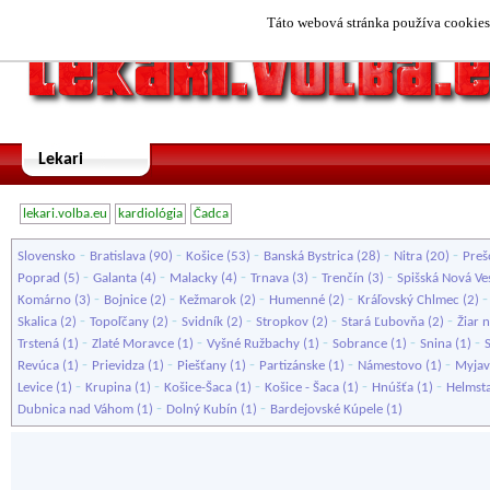
Táto webová stránka používa cookies.
Lekari
lekari.volba.eu
kardiológia
Čadca
-
-
-
-
-
Slovensko
Bratislava
(90)
Košice
(53)
Banská Bystrica
(28)
Nitra
(20)
Preš
-
-
-
-
-
Poprad
(5)
Galanta
(4)
Malacky
(4)
Trnava
(3)
Trenčín
(3)
Spišská Nová Ve
-
-
-
-
Komárno
(3)
Bojnice
(2)
Kežmarok
(2)
Humenné
(2)
Kráľovský Chlmec
(2)
-
-
-
-
-
Skalica
(2)
Topoľčany
(2)
Svidník
(2)
Stropkov
(2)
Stará Ľubovňa
(2)
Žiar 
-
-
-
-
-
Trstená
(1)
Zlaté Moravce
(1)
Vyšné Ružbachy
(1)
Sobrance
(1)
Snina
(1)
-
-
-
-
-
Revúca
(1)
Prievidza
(1)
Piešťany
(1)
Partizánske
(1)
Námestovo
(1)
Myjav
-
-
-
-
-
Levice
(1)
Krupina
(1)
Košice-Šaca
(1)
Košice - Šaca
(1)
Hnúšťa
(1)
Helmst
-
-
Dubnica nad Váhom
(1)
Dolný Kubín
(1)
Bardejovské Kúpele
(1)