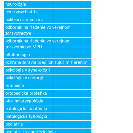
neurológia
neuropsychiatria
nukleárna medicína
odborník na riadenie vo verejnom
zdravotníctve
odborník na riadenie vo verejnom
zdravotníctve MPH
oftalmológia
ochrana zdravia pred ionizujúcim žiarením
onkológia v gynekológii
onkológia v chirurgii
ortopédia
ortopedická protetika
otorinolaryngológia
patologická anatómia
patologická fyziológia
pediatria
pediatrická anestéziológia