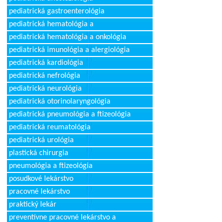
pediatrická gastroenterológia
pediatrická hematológia a
pediatrická hematológia a onkológia
pediatrická imunológia a alergiológia
pediatrická kardiológia
pediatrická nefrológia
pediatrická neurológia
pediatrická otorinolaryngológia
pediatrická pneumológia a ftizeológia
pediatrická reumatológia
pediatrická urológia
plastická chirurgia
pneumológia a ftizeológia
posudkové lekárstvo
pracovné lekárstvo
praktický lekár
preventívne pracovné lekárstvo a