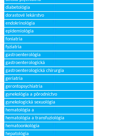
diabetológia
dorastové lekárstvo
endokrinológia
epidemiológia
foniatria
fyziatria
gastroenterológia
gastroenterologická
gastroenterologická chirurgia
geriatria
gerontopsychiatria
gynekológia a pôrodníctvo
gynekologická sexuológia
hematológia a
hematológia a transfuziológia
hematoonkológia
hepatológia