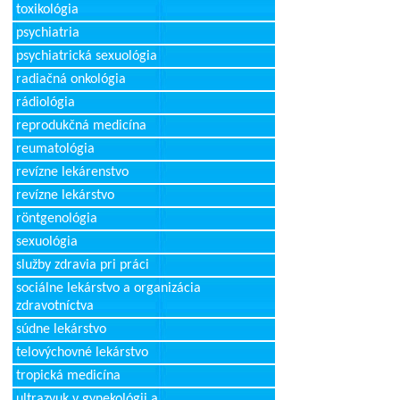
toxikológia
psychiatria
psychiatrická sexuológia
radiačná onkológia
rádiológia
reprodukčná medicína
reumatológia
revízne lekárenstvo
revízne lekárstvo
röntgenológia
sexuológia
služby zdravia pri práci
sociálne lekárstvo a organizácia
zdravotníctva
súdne lekárstvo
telovýchovné lekárstvo
tropická medicína
ultrazvuk v gynekológii a