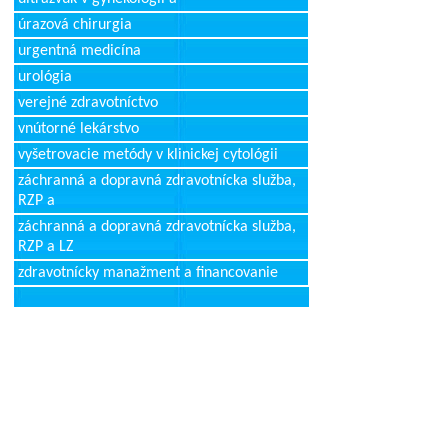
úrazová chirurgia
urgentná medicína
urológia
verejné zdravotníctvo
vnútorné lekárstvo
vyšetrovacie metódy v klinickej cytológii
záchranná a dopravná zdravotnícka služba,
RZP a
záchranná a dopravná zdravotnícka služba,
RZP a LZ
zdravotnícky manažment a financovanie