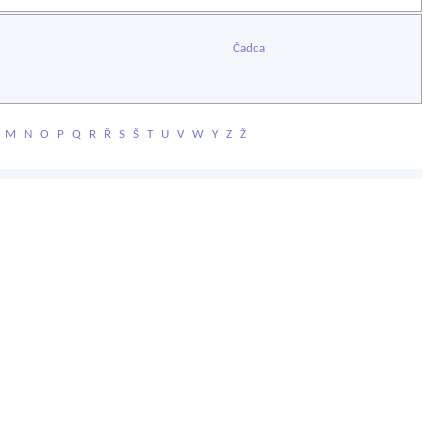
Čadca
M
N
O
P
Q
R
Ř
S
Š
T
U
V
W
Y
Z
Ž