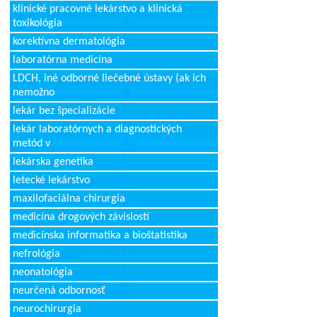
klinické pracovné lekárstvo a klinická
toxikológia
korektívna dermatológia
laboratórna medicína
LDCH, iné odborné liečebné ústavy (ak ich
nemožno
lekár bez špecializácie
lekár laboratórnych a diagnostických
metód v
lekárska genetika
letecké lekárstvo
maxilofaciálna chirurgia
medicína drogových závislostí
medicínska informatika a bioštatistika
nefrológia
neonatológia
neurčená odbornosť
neurochirurgia