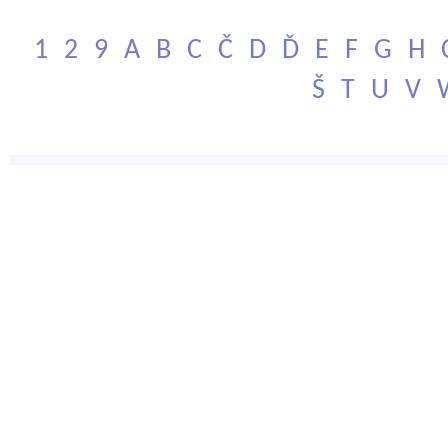
1
2
9
A
B
C
Č
D
Ď
E
F
G
H
Š
T
U
V