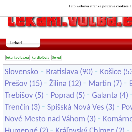
Táto webová stránka používa cookies. P
Lekari
lekari.volba.eu
kardiológia
Sereď
-
-
Slovensko
Bratislava
(90)
Košice
(5
-
-
-
Prešov
(15)
Žilina
(12)
Martin
(7)
-
-
Trebišov
(5)
Poprad
(5)
Galanta
(4)
-
-
Trenčín
(3)
Spišská Nová Ves
(3)
Pov
-
Nové Mesto nad Váhom
(3)
Komárn
-
-
Humenné
(2)
Kráľovský Chlmec
(2)