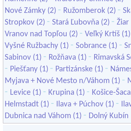
-
-
Nové Zámky
(2)
Ružomberok
(2)
Sk
-
-
Stropkov
(2)
Stará Ľubovňa
(2)
Žia
-
Vranov nad Topľou
(2)
Veľký Krtíš
(1
-
-
Vyšné Ružbachy
(1)
Sobrance
(1)
S
-
-
Sabinov
(1)
Rožňava
(1)
Rimavská S
-
-
-
Piešťany
(1)
Partizánske
(1)
Náme
-
Myjava + Nové Mesto n/Váhom
(1)
-
-
-
Levice
(1)
Krupina
(1)
Košice-Šaca
-
-
Helmstadt
(1)
Ilava + Púchov
(1)
Ila
-
Dubnica nad Váhom
(1)
Dolný Kubín