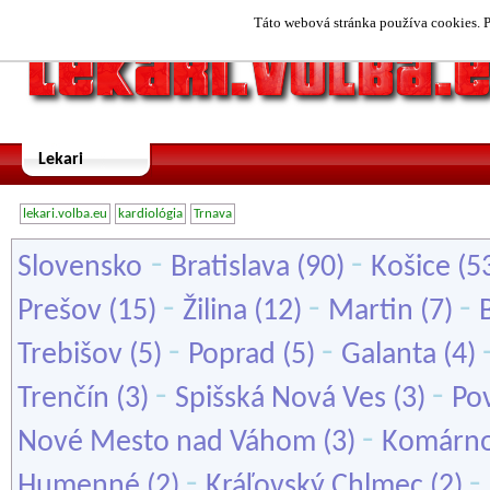
Táto webová stránka používa cookies. P
Lekari
lekari.volba.eu
kardiológia
Trnava
-
-
Slovensko
Bratislava
(90)
Košice
(5
-
-
-
Prešov
(15)
Žilina
(12)
Martin
(7)
-
-
Trebišov
(5)
Poprad
(5)
Galanta
(4)
-
-
Trenčín
(3)
Spišská Nová Ves
(3)
Pov
-
Nové Mesto nad Váhom
(3)
Komárn
-
-
Humenné
(2)
Kráľovský Chlmec
(2)