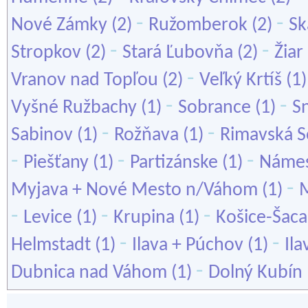
-
-
Nové Zámky
(2)
Ružomberok
(2)
Sk
-
-
Stropkov
(2)
Stará Ľubovňa
(2)
Žia
-
Vranov nad Topľou
(2)
Veľký Krtíš
(1
-
-
Vyšné Ružbachy
(1)
Sobrance
(1)
S
-
-
Sabinov
(1)
Rožňava
(1)
Rimavská S
-
-
-
Piešťany
(1)
Partizánske
(1)
Náme
-
Myjava + Nové Mesto n/Váhom
(1)
-
-
-
Levice
(1)
Krupina
(1)
Košice-Šaca
-
-
Helmstadt
(1)
Ilava + Púchov
(1)
Ila
-
Dubnica nad Váhom
(1)
Dolný Kubín