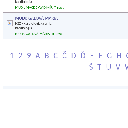
kardiológia
MUDr. MAČEK VLADIMÍR, Trnava
MUDr. GAĽOVÁ MÁRIA
NZZ - kardiologická amb.
kardiológia
MUDr. GAĽOVÁ MÁRIA, Trnava
1
2
9
A
B
C
Č
D
Ď
E
F
G
H
Š
T
U
V