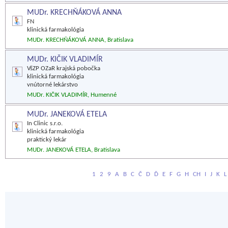
MUDr. KRECHŇÁKOVÁ ANNA
FN
klinická farmakológia
MUDr. KRECHŇÁKOVÁ ANNA, Bratislava
MUDr. KIČIK VLADIMÍR
VšZP OZaR krajská pobočka
klinická farmakológia
vnútorné lekárstvo
MUDr. KIČIK VLADIMÍR, Humenné
MUDr. JANEKOVÁ ETELA
In Clinic s.r.o.
klinická farmakológia
praktický lekár
MUDr. JANEKOVÁ ETELA, Bratislava
1
2
9
A
B
C
Č
D
Ď
E
F
G
H
CH
I
J
K
L