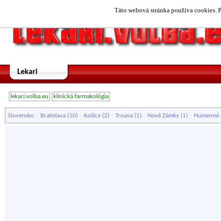
Táto webová stránka používa cookies. P
Lekari
lekari.volba.eu
klinická farmakológia
-
-
-
-
-
Slovensko
Bratislava
(10)
Košice
(2)
Trnava
(1)
Nové Zámky
(1)
Humenné