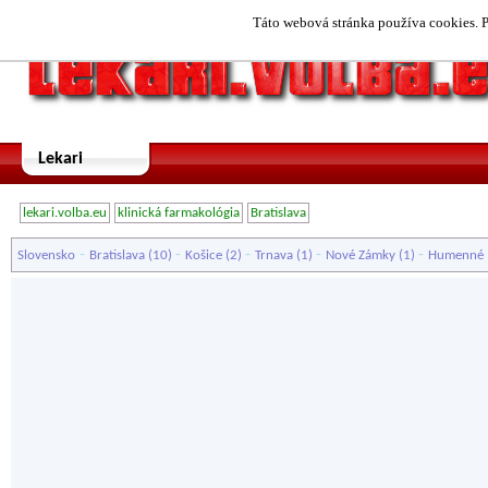
Táto webová stránka používa cookies. P
Lekari
lekari.volba.eu
klinická farmakológia
Bratislava
-
-
-
-
-
Slovensko
Bratislava
(10)
Košice
(2)
Trnava
(1)
Nové Zámky
(1)
Humenné