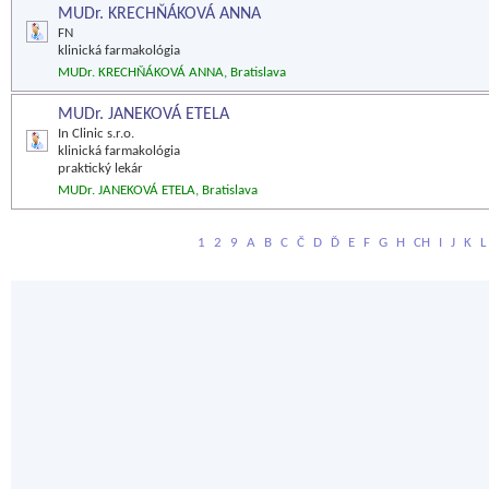
MUDr. KRECHŇÁKOVÁ ANNA
FN
klinická farmakológia
MUDr. KRECHŇÁKOVÁ ANNA, Bratislava
MUDr. JANEKOVÁ ETELA
In Clinic s.r.o.
klinická farmakológia
praktický lekár
MUDr. JANEKOVÁ ETELA, Bratislava
1
2
9
A
B
C
Č
D
Ď
E
F
G
H
CH
I
J
K
L