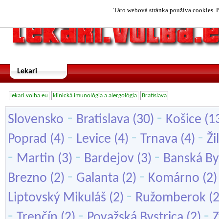
Táto webová stránka používa cookies. P
Lekari
lekari.volba.eu
klinická imunológia a alergológia
Bratislava
-
-
Slovensko
Bratislava
(30)
Košice
(1
-
-
-
Poprad
(4)
Levice
(4)
Trnava
(4)
Ži
-
-
-
Martin
(3)
Bardejov
(3)
Banská By
-
-
Brezno
(2)
Galanta
(2)
Komárno
(2
-
Liptovský Mikuláš
(2)
Ružomberok
(
-
-
-
Trenčín
(2)
Považská Bystrica
(2)
Z