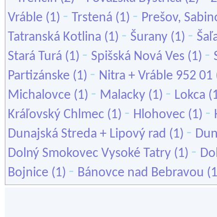
-
-
Vráble
(1)
Trstená
(1)
Prešov, Sabin
-
-
Tatranská Kotlina
(1)
Šurany
(1)
Šaľ
-
-
Stará Turá
(1)
Spišská Nová Ves
(1)
-
Partizánske
(1)
Nitra + Vráble 952 01
-
-
Michalovce
(1)
Malacky
(1)
Lokca
(
-
-
Kráľovský Chlmec
(1)
Hlohovec
(1)
-
Dunajská Streda + Lipový rad
(1)
Dun
-
Dolný Smokovec Vysoké Tatry
(1)
Do
-
Bojnice
(1)
Bánovce nad Bebravou
(1