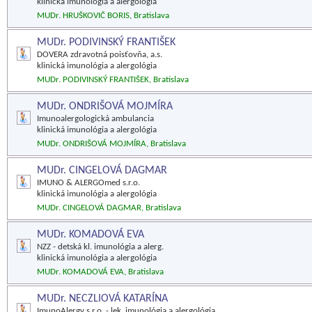
klinická imunológia a alergológia
MUDr. HRUŠKOVIČ BORIS, Bratislava
MUDr. PODIVINSKÝ FRANTIŠEK
DOVERA zdravotná poisťovňa, a.s.
klinická imunológia a alergológia
MUDr. PODIVINSKÝ FRANTIŠEK, Bratislava
MUDr. ONDRIŠOVÁ MOJMÍRA
Imunoalergologická ambulancia
klinická imunológia a alergológia
MUDr. ONDRIŠOVÁ MOJMÍRA, Bratislava
MUDr. CINGELOVÁ DAGMAR
IMUNO & ALERGOmed s.r.o.
klinická imunológia a alergológia
MUDr. CINGELOVÁ DAGMAR, Bratislava
MUDr. KOMADOVÁ EVA
NZZ - detská kl. imunológia a alerg.
klinická imunológia a alergológia
MUDr. KOMADOVÁ EVA, Bratislava
MUDr. NECZLIOVÁ KATARÍNA
ImunoAlergy s.r.o. - lek. imunológia a alergológia