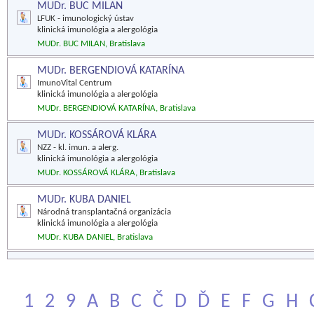
MUDr. BUC MILAN
LFUK - imunologický ústav
klinická imunológia a alergológia
MUDr. BUC MILAN, Bratislava
MUDr. BERGENDIOVÁ KATARÍNA
ImunoVital Centrum
klinická imunológia a alergológia
MUDr. BERGENDIOVÁ KATARÍNA, Bratislava
MUDr. KOSSÁROVÁ KLÁRA
NZZ - kl. imun. a alerg.
klinická imunológia a alergológia
MUDr. KOSSÁROVÁ KLÁRA, Bratislava
MUDr. KUBA DANIEL
Národná transplantačná organizácia
klinická imunológia a alergológia
MUDr. KUBA DANIEL, Bratislava
1
2
9
A
B
C
Č
D
Ď
E
F
G
H