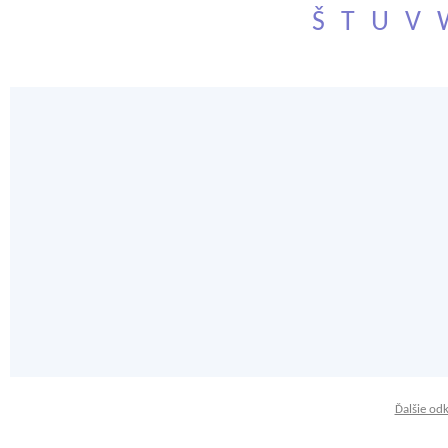
Š
T
U
V
Ďalšie od