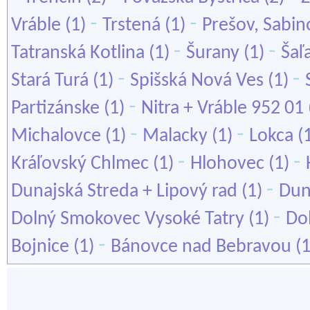
-
-
Vráble
(1)
Trstená
(1)
Prešov, Sabin
-
-
Tatranská Kotlina
(1)
Šurany
(1)
Šaľ
-
-
Stará Turá
(1)
Spišská Nová Ves
(1)
-
Partizánske
(1)
Nitra + Vráble 952 01
-
-
Michalovce
(1)
Malacky
(1)
Lokca
(
-
-
Kráľovský Chlmec
(1)
Hlohovec
(1)
-
Dunajská Streda + Lipový rad
(1)
Dun
-
Dolný Smokovec Vysoké Tatry
(1)
Do
-
Bojnice
(1)
Bánovce nad Bebravou
(1