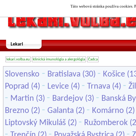
Táto webová stránka používa cookies. P
Lekari
lekari.volba.eu
klinická imunológia a alergológia
Čadca
-
-
Slovensko
Bratislava
(30)
Košice
(1
-
-
-
Poprad
(4)
Levice
(4)
Trnava
(4)
Ži
-
-
-
Martin
(3)
Bardejov
(3)
Banská By
-
-
Brezno
(2)
Galanta
(2)
Komárno
(2
-
Liptovský Mikuláš
(2)
Ružomberok
(
-
-
-
Trenčín
(2)
Považská Bystrica
(2)
Z