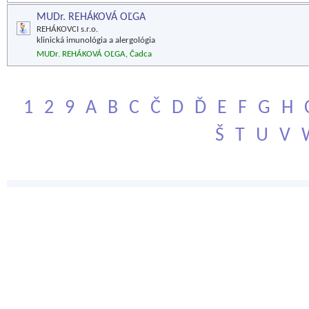
MUDr. REHÁKOVÁ OĽGA
REHÁKOVCI s.r.o.
klinická imunológia a alergológia
MUDr. REHÁKOVÁ OĽGA, Čadca
1
2
9
A
B
C
Č
D
Ď
E
F
G
H
Š
T
U
V