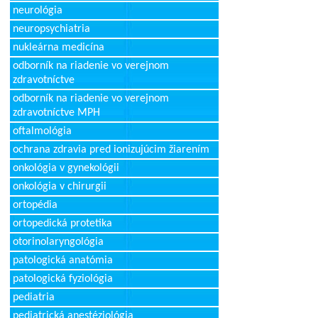
neurológia
neuropsychiatria
nukleárna medicína
odborník na riadenie vo verejnom
zdravotníctve
odborník na riadenie vo verejnom
zdravotníctve MPH
oftalmológia
ochrana zdravia pred ionizujúcim žiarením
onkológia v gynekológii
onkológia v chirurgii
ortopédia
ortopedická protetika
otorinolaryngológia
patologická anatómia
patologická fyziológia
pediatria
pediatrická anestéziológia