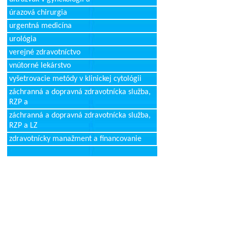
úrazová chirurgia
urgentná medicína
urológia
verejné zdravotníctvo
vnútorné lekárstvo
vyšetrovacie metódy v klinickej cytológii
záchranná a dopravná zdravotnícka služba,
RZP a
záchranná a dopravná zdravotnícka služba,
RZP a LZ
zdravotnícky manažment a financovanie