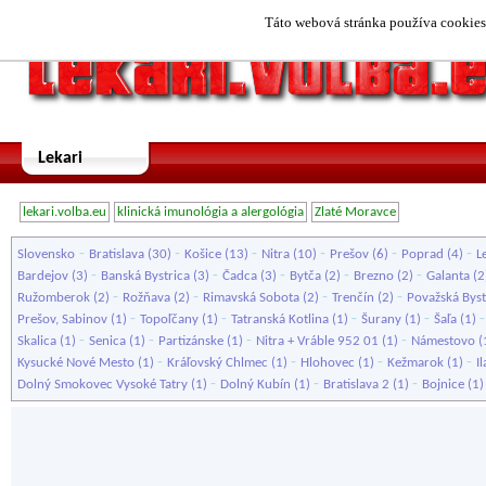
Táto webová stránka používa cookies.
Lekari
lekari.volba.eu
klinická imunológia a alergológia
Zlaté Moravce
-
-
-
-
-
-
Slovensko
Bratislava
(30)
Košice
(13)
Nitra
(10)
Prešov
(6)
Poprad
(4)
L
-
-
-
-
-
Bardejov
(3)
Banská Bystrica
(3)
Čadca
(3)
Bytča
(2)
Brezno
(2)
Galanta
(2
-
-
-
-
Ružomberok
(2)
Rožňava
(2)
Rimavská Sobota
(2)
Trenčín
(2)
Považská Byst
-
-
-
-
Prešov, Sabinov
(1)
Topoľčany
(1)
Tatranská Kotlina
(1)
Šurany
(1)
Šaľa
(1)
-
-
-
-
Skalica
(1)
Senica
(1)
Partizánske
(1)
Nitra + Vráble 952 01
(1)
Námestovo
(
-
-
-
-
Kysucké Nové Mesto
(1)
Kráľovský Chlmec
(1)
Hlohovec
(1)
Kežmarok
(1)
I
-
-
-
Dolný Smokovec Vysoké Tatry
(1)
Dolný Kubín
(1)
Bratislava 2
(1)
Bojnice
(1