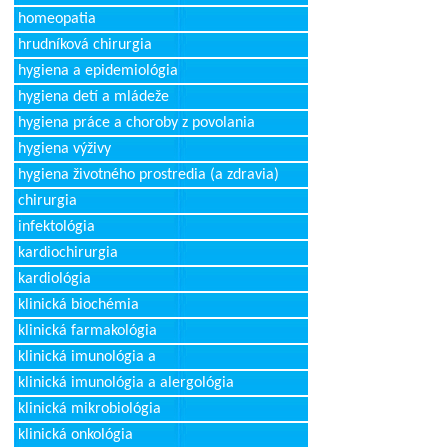
homeopatia
hrudníková chirurgia
hygiena a epidemiológia
hygiena detí a mládeže
hygiena práce a choroby z povolania
hygiena výživy
hygiena životného prostredia (a zdravia)
chirurgia
infektológia
kardiochirurgia
kardiológia
klinická biochémia
klinická farmakológia
klinická imunológia a
klinická imunológia a alergológia
klinická mikrobiológia
klinická onkológia