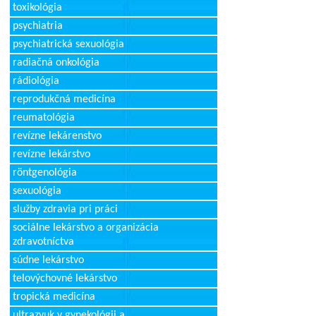
toxikológia
psychiatria
psychiatrická sexuológia
radiačná onkológia
rádiológia
reprodukčná medicína
reumatológia
revízne lekárenstvo
revízne lekárstvo
röntgenológia
sexuológia
služby zdravia pri práci
sociálne lekárstvo a organizácia
zdravotníctva
súdne lekárstvo
telovýchovné lekárstvo
tropická medicína
ultrazvuk v gynekológii a