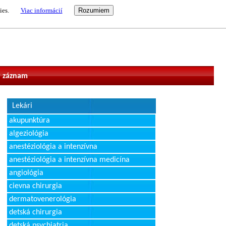
ies.
Viac informácií
vateľ
 záznam
Lekári
akupunktúra
algeziológia
anestéziológia a intenzívna
anestéziológia a intenzívna medicína
angiológia
cievna chirurgia
dermatovenerológia
detská chirurgia
detská psychiatria