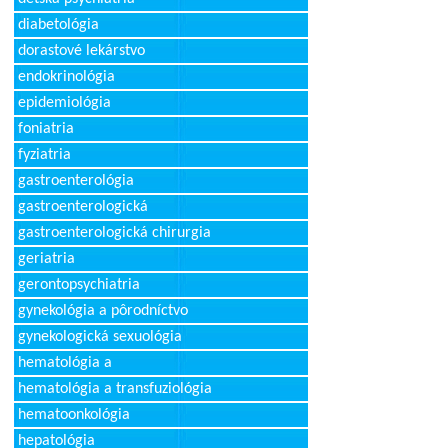
diabetológia
dorastové lekárstvo
endokrinológia
epidemiológia
foniatria
fyziatria
gastroenterológia
gastroenterologická
gastroenterologická chirurgia
geriatria
gerontopsychiatria
gynekológia a pôrodníctvo
gynekologická sexuológia
hematológia a
hematológia a transfuziológia
hematoonkológia
hepatológia