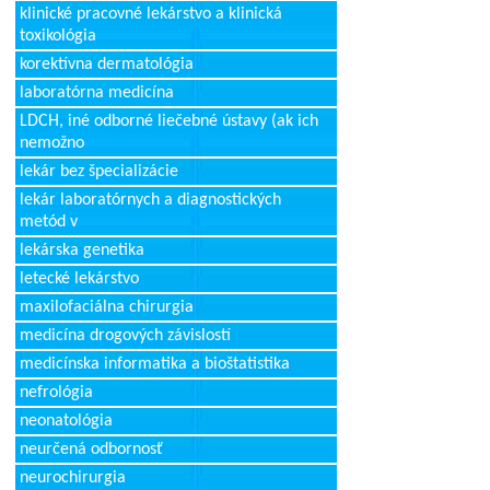
klinické pracovné lekárstvo a klinická
toxikológia
korektívna dermatológia
laboratórna medicína
LDCH, iné odborné liečebné ústavy (ak ich
nemožno
lekár bez špecializácie
lekár laboratórnych a diagnostických
metód v
lekárska genetika
letecké lekárstvo
maxilofaciálna chirurgia
medicína drogových závislostí
medicínska informatika a bioštatistika
nefrológia
neonatológia
neurčená odbornosť
neurochirurgia