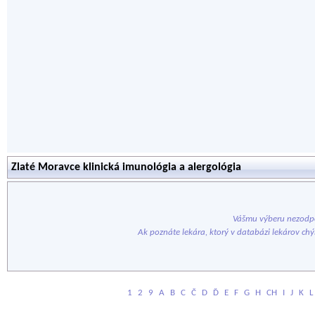
Zlaté Moravce klinická imunológia a alergológia
Vášmu výberu nezodpo
Ak poznáte lekára, ktorý v databázi lekárov ch
1
2
9
A
B
C
Č
D
Ď
E
F
G
H
CH
I
J
K
L