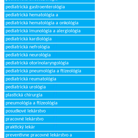
pediatrická gastroenterológia
pediatrická hematológia a
pediatrická hematológia a onkológia
pediatrická imunológia a alergiológia
pediatrická kardiológia
pediatrická nefrológia
pediatrická neurológia
pediatrická otorinolaryngológia
pediatrická pneumológia a ftizeológia
pediatrická reumatológia
pediatrická urológia
plastická chirurgia
pneumológia a ftizeológia
posudkové lekárstvo
pracovné lekárstvo
praktický lekár
preventívne pracovné lekárstvo a