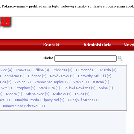
 Pokračovaním v prehliadaní si tejto webovej stránky súhlasíte s používaním cook
Neprihlásený uží
Kontakt
Administrácia
Nový
Hľadať
-
-
-
-
-
-
evice
(4)
Trnava
(4)
Žilina
(3)
Prievidza
(3)
Humenné
(3)
Martin
(3)
-
-
-
-
-
)
Komárno
(2)
Lučenec
(2)
Nové Zámky
(2)
Liptovský Mikuláš
(2)
-
-
-
-
-
rica
(2)
Zvolen
(2)
Vranov nad Topľou
(2)
Vráble
(1)
Trstená
(1)
-
-
-
-
-
-
Svit
(1)
Stropkov
(1)
Stará Turá
(1)
Spišská Nová Ves
(1)
Snina
(1)
-
-
-
-
-
1)
Modra
(1)
Michalovce
(1)
Malacky
(1)
Lokca
(1)
-
-
-
lava
(1)
Dunajská Streda + Lipový rad
(1)
Dunajská Streda
(1)
-
)
Bánovce nad Bebravou
(1)