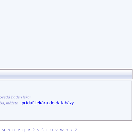
vedá žiaden lekár.
pridať lekára do databázy
ýba, môžete
M
N
O
P
Q
R
Ř
S
Š
T
U
V
W
Y
Z
Ž