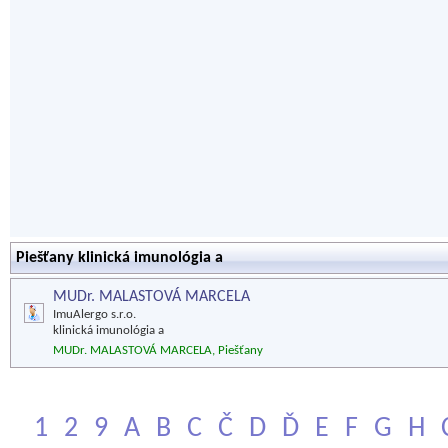
Piešťany klinická imunológia a
MUDr. MALASTOVÁ MARCELA
ImuAlergo s.r.o.
klinická imunológia a
MUDr. MALASTOVÁ MARCELA, Piešťany
1
2
9
A
B
C
Č
D
Ď
E
F
G
H