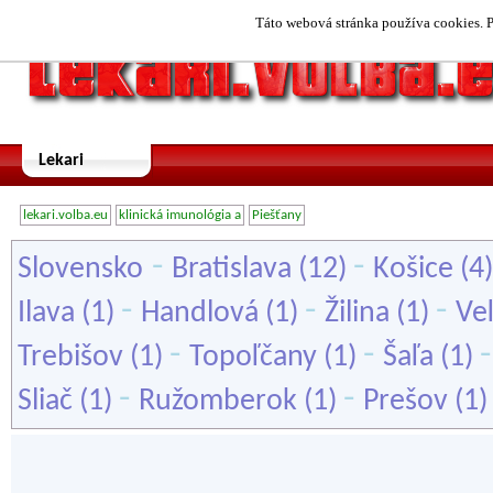
Táto webová stránka používa cookies. P
Lekari
lekari.volba.eu
klinická imunológia a
Piešťany
-
-
Slovensko
Bratislava
(12)
Košice
(4
-
-
-
Ilava
(1)
Handlová
(1)
Žilina
(1)
Veľ
-
-
Trebišov
(1)
Topoľčany
(1)
Šaľa
(1)
-
-
Sliač
(1)
Ružomberok
(1)
Prešov
(1