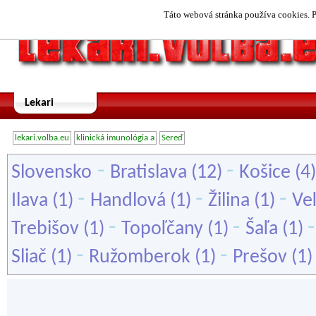
Táto webová stránka používa cookies. P
Lekari
lekari.volba.eu
klinická imunológia a
Sereď
-
-
Slovensko
Bratislava
(12)
Košice
(4
-
-
-
Ilava
(1)
Handlová
(1)
Žilina
(1)
Veľ
-
-
Trebišov
(1)
Topoľčany
(1)
Šaľa
(1)
-
-
Sliač
(1)
Ružomberok
(1)
Prešov
(1