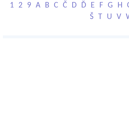
1
2
9
A
B
C
Č
D
Ď
E
F
G
H
Š
T
U
V