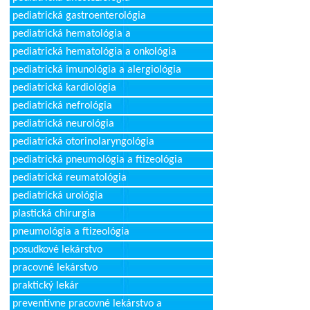
pediatrická gastroenterológia
pediatrická hematológia a
pediatrická hematológia a onkológia
pediatrická imunológia a alergiológia
pediatrická kardiológia
pediatrická nefrológia
pediatrická neurológia
pediatrická otorinolaryngológia
pediatrická pneumológia a ftizeológia
pediatrická reumatológia
pediatrická urológia
plastická chirurgia
pneumológia a ftizeológia
posudkové lekárstvo
pracovné lekárstvo
praktický lekár
preventívne pracovné lekárstvo a