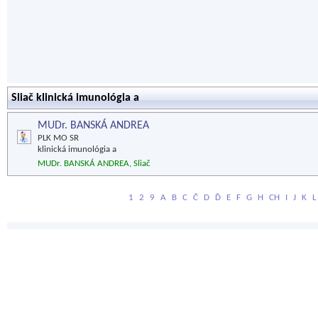
Sliač klinická imunológia a
MUDr. BANSKÁ ANDREA
PLK MO SR
klinická imunológia a
MUDr. BANSKÁ ANDREA, Sliač
1
2
9
A
B
C
Č
D
Ď
E
F
G
H
CH
I
J
K
L