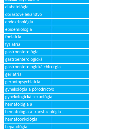
diabetológia
dorastové lekárstvo
endokrinológia
epidemiológia
foniatria
fyziatria
gastroenterológia
gastroenterologická
gastroenterologická chirurgia
geriatria
gerontopsychiatria
gynekológia a pôrodníctvo
gynekologická sexuológia
hematológia a
hematológia a transfuziológia
hematoonkológia
hepatológia