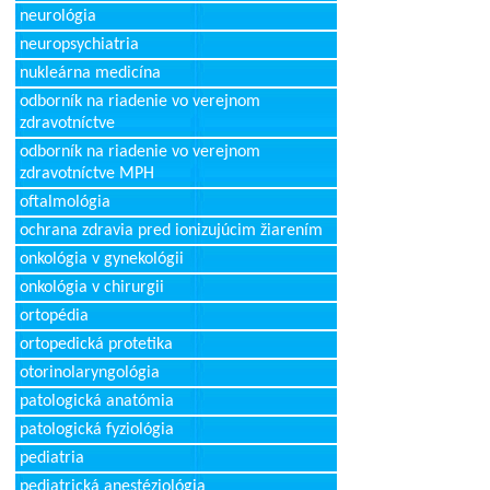
neurológia
neuropsychiatria
nukleárna medicína
odborník na riadenie vo verejnom
zdravotníctve
odborník na riadenie vo verejnom
zdravotníctve MPH
oftalmológia
ochrana zdravia pred ionizujúcim žiarením
onkológia v gynekológii
onkológia v chirurgii
ortopédia
ortopedická protetika
otorinolaryngológia
patologická anatómia
patologická fyziológia
pediatria
pediatrická anestéziológia