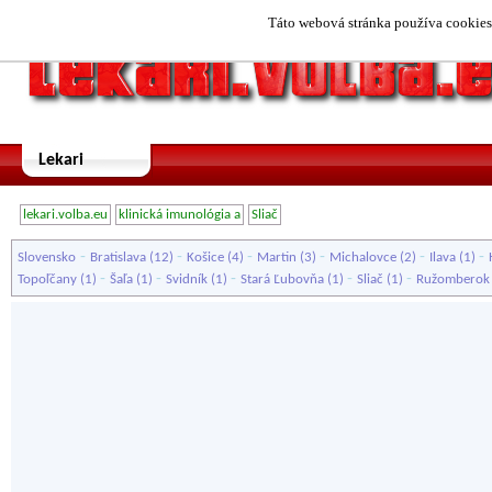
Táto webová stránka používa cookies.
Lekari
lekari.volba.eu
klinická imunológia a
Sliač
-
-
-
-
-
-
Slovensko
Bratislava
(12)
Košice
(4)
Martin
(3)
Michalovce
(2)
Ilava
(1)
-
-
-
-
-
Topoľčany
(1)
Šaľa
(1)
Svidník
(1)
Stará Ľubovňa
(1)
Sliač
(1)
Ružomberok