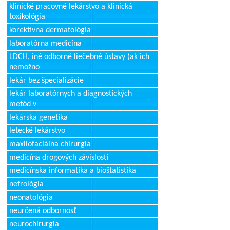
klinické pracovné lekárstvo a klinická
toxikológia
korektívna dermatológia
laboratórna medicína
LDCH, iné odborné liečebné ústavy (ak ich
nemožno
lekár bez špecializácie
lekár laboratórnych a diagnostických
metód v
lekárska genetika
letecké lekárstvo
maxilofaciálna chirurgia
medicína drogových závislostí
medicínska informatika a bioštatistika
nefrológia
neonatológia
neurčená odbornosť
neurochirurgia