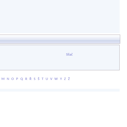
Sliač
M
N
O
P
Q
R
Ř
S
Š
T
U
V
W
Y
Z
Ž