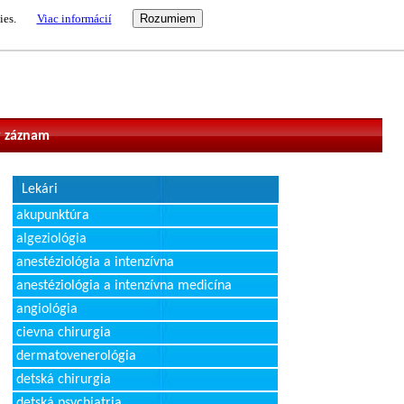
ies.
Viac informácií
vateľ
 záznam
Lekári
akupunktúra
algeziológia
anestéziológia a intenzívna
anestéziológia a intenzívna medicína
angiológia
cievna chirurgia
dermatovenerológia
detská chirurgia
detská psychiatria