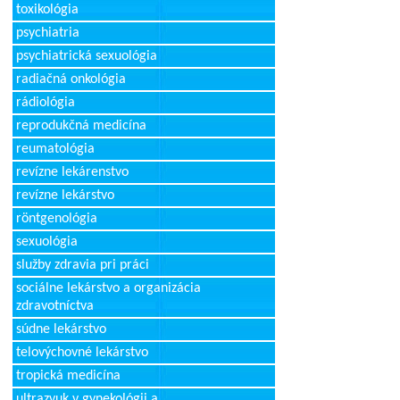
toxikológia
psychiatria
psychiatrická sexuológia
radiačná onkológia
rádiológia
reprodukčná medicína
reumatológia
revízne lekárenstvo
revízne lekárstvo
röntgenológia
sexuológia
služby zdravia pri práci
sociálne lekárstvo a organizácia
zdravotníctva
súdne lekárstvo
telovýchovné lekárstvo
tropická medicína
ultrazvuk v gynekológii a