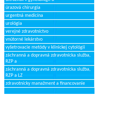
úrazová chirurgia
urgentná medicína
urológia
verejné zdravotníctvo
vnútorné lekárstvo
vyšetrovacie metódy v klinickej cytológii
záchranná a dopravná zdravotnícka služba,
RZP a
záchranná a dopravná zdravotnícka služba,
RZP a LZ
zdravotnícky manažment a financovanie