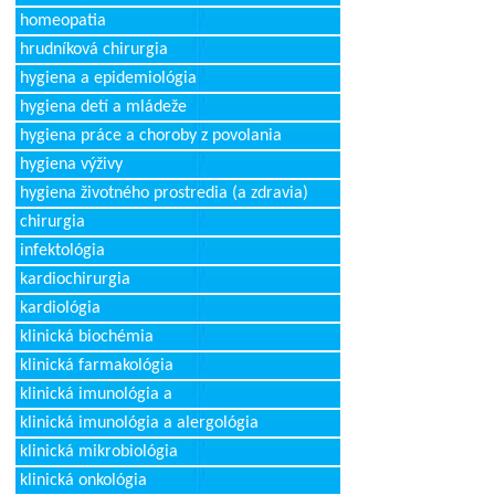
homeopatia
hrudníková chirurgia
hygiena a epidemiológia
hygiena detí a mládeže
hygiena práce a choroby z povolania
hygiena výživy
hygiena životného prostredia (a zdravia)
chirurgia
infektológia
kardiochirurgia
kardiológia
klinická biochémia
klinická farmakológia
klinická imunológia a
klinická imunológia a alergológia
klinická mikrobiológia
klinická onkológia