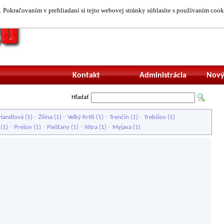
 Pokračovaním v prehliadaní si tejto webovej stránky súhlasíte s používaním cook
Neprihlásený uží
Kontakt
Administrácia
Nový
Hľadať
-
-
-
-
-
Handlová
(1)
Žilina
(1)
Veľký Krtíš
(1)
Trenčín
(1)
Trebišov
(1)
-
-
-
-
(1)
Prešov
(1)
Piešťany
(1)
Nitra
(1)
Myjava
(1)