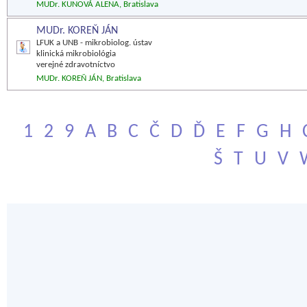
MUDr. KUNOVÁ ALENA, Bratislava
MUDr. KOREŇ JÁN
LFUK a UNB - mikrobiolog. ústav
klinická mikrobiológia
verejné zdravotníctvo
MUDr. KOREŇ JÁN, Bratislava
1
2
9
A
B
C
Č
D
Ď
E
F
G
H
Š
T
U
V