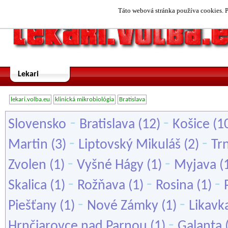
Táto webová stránka používa cookies. P
Lekari
lekari.volba.eu
klinická mikrobiológia
Bratislava
-
-
Slovensko
Bratislava
(12)
Košice
(1
-
-
Martin
(3)
Liptovský Mikuláš
(2)
Tr
-
-
Zvolen
(1)
Vyšné Hágy
(1)
Myjava
(
-
-
-
Skalica
(1)
Rožňava
(1)
Rosina
(1)
-
-
Piešťany
(1)
Nové Zámky
(1)
Likavk
-
Hrnčiarovce nad Parnou
(1)
Galanta