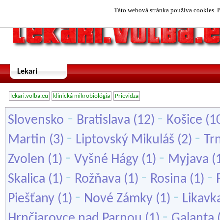
Táto webová stránka používa cookies. P
Lekari
lekari.volba.eu
klinická mikrobiológia
Prievidza
-
-
Slovensko
Bratislava
(12)
Košice
(1
-
-
Martin
(3)
Liptovský Mikuláš
(2)
Tr
-
-
Zvolen
(1)
Vyšné Hágy
(1)
Myjava
(
-
-
-
Skalica
(1)
Rožňava
(1)
Rosina
(1)
-
-
Piešťany
(1)
Nové Zámky
(1)
Likavk
-
Hrnčiarovce nad Parnou
(1)
Galanta