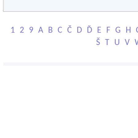
1
2
9
A
B
C
Č
D
Ď
E
F
G
H
Š
T
U
V