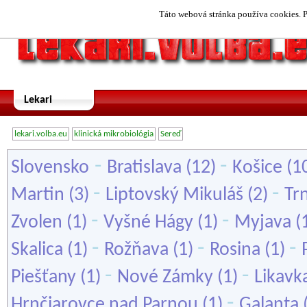
Táto webová stránka používa cookies. P
Lekari
lekari.volba.eu
klinická mikrobiológia
Sereď
-
-
Slovensko
Bratislava
(12)
Košice
(1
-
-
Martin
(3)
Liptovský Mikuláš
(2)
Tr
-
-
Zvolen
(1)
Vyšné Hágy
(1)
Myjava
(
-
-
-
Skalica
(1)
Rožňava
(1)
Rosina
(1)
-
-
Piešťany
(1)
Nové Zámky
(1)
Likavk
-
Hrnčiarovce nad Parnou
(1)
Galanta