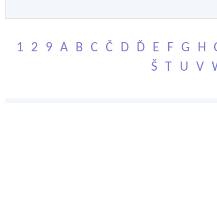
1
2
9
A
B
C
Č
D
Ď
E
F
G
H
Š
T
U
V