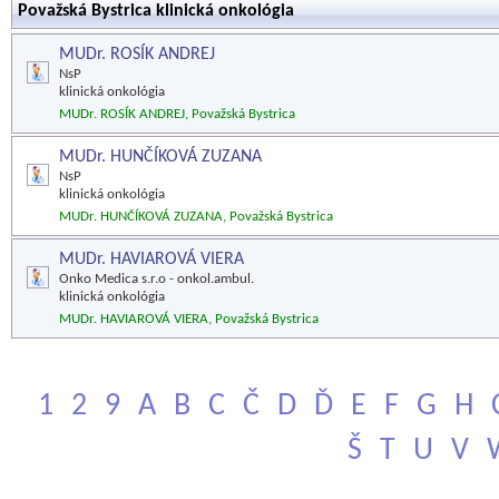
Považská Bystrica klinická onkológia
MUDr. ROSÍK ANDREJ
NsP
klinická onkológia
MUDr. ROSÍK ANDREJ, Považská Bystrica
MUDr. HUNČÍKOVÁ ZUZANA
NsP
klinická onkológia
MUDr. HUNČÍKOVÁ ZUZANA, Považská Bystrica
MUDr. HAVIAROVÁ VIERA
Onko Medica s.r.o - onkol.ambul.
klinická onkológia
MUDr. HAVIAROVÁ VIERA, Považská Bystrica
1
2
9
A
B
C
Č
D
Ď
E
F
G
H
Š
T
U
V