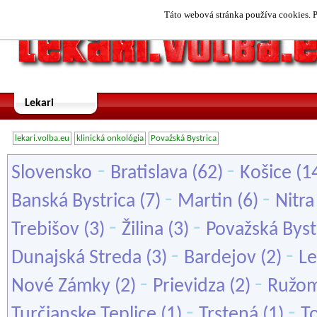
Táto webová stránka používa cookies. P
Lekari
lekari.volba.eu
klinická onkológia
Považská Bystrica
-
-
Slovensko
Bratislava
(62)
Košice
(1
-
-
Banská Bystrica
(7)
Martin
(6)
Nitra
-
-
Trebišov
(3)
Žilina
(3)
Považská Byst
-
-
Dunajská Streda
(3)
Bardejov
(2)
L
-
-
Nové Zámky
(2)
Prievidza
(2)
Ružo
-
-
Turčianske Teplice
(1)
Trstená
(1)
T