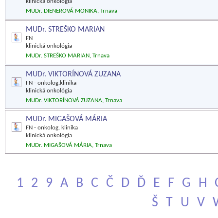
klinická onkológia
MUDr. DIENEROVÁ MONIKA, Trnava
MUDr. STREŠKO MARIAN
FN
klinická onkológia
MUDr. STREŠKO MARIAN, Trnava
MUDr. VIKTORÍNOVÁ ZUZANA
FN - onkolog.klinika
klinická onkológia
MUDr. VIKTORÍNOVÁ ZUZANA, Trnava
MUDr. MIGAŠOVÁ MÁRIA
FN - onkolog. klinika
klinická onkológia
MUDr. MIGAŠOVÁ MÁRIA, Trnava
1
2
9
A
B
C
Č
D
Ď
E
F
G
H
Š
T
U
V