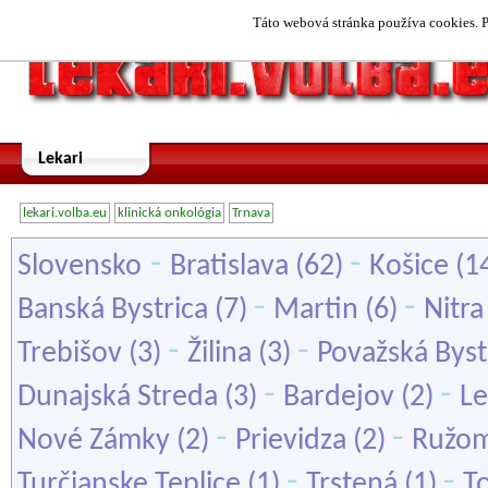
Táto webová stránka používa cookies. P
Lekari
lekari.volba.eu
klinická onkológia
Trnava
-
-
Slovensko
Bratislava
(62)
Košice
(1
-
-
Banská Bystrica
(7)
Martin
(6)
Nitra
-
-
Trebišov
(3)
Žilina
(3)
Považská Byst
-
-
Dunajská Streda
(3)
Bardejov
(2)
L
-
-
Nové Zámky
(2)
Prievidza
(2)
Ružo
-
-
Turčianske Teplice
(1)
Trstená
(1)
T