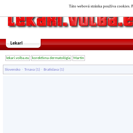
Táto webová stránka používa cookies. P
Lekari
lekari.volba.eu
korektívna dermatológia
Martin
-
-
Slovensko
Trnava
(1)
Bratislava
(1)