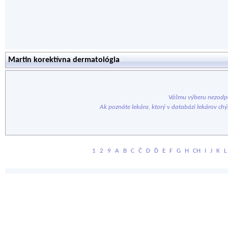
Martin korektívna dermatológia
Vášmu výberu nezodpo
Ak poznáte lekára, ktorý v databázi lekárov ch
1
2
9
A
B
C
Č
D
Ď
E
F
G
H
CH
I
J
K
L