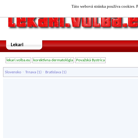
Táto webová stránka používa cookies. P
Lekari
lekari.volba.eu
korektívna dermatológia
Považská Bystrica
-
-
Slovensko
Trnava
(1)
Bratislava
(1)