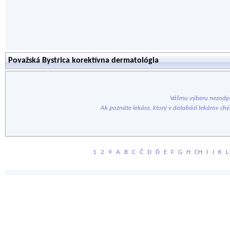
Považská Bystrica korektívna dermatológia
Vášmu výberu nezodpo
Ak poznáte lekára, ktorý v databázi lekárov ch
1
2
9
A
B
C
Č
D
Ď
E
F
G
H
CH
I
J
K
L