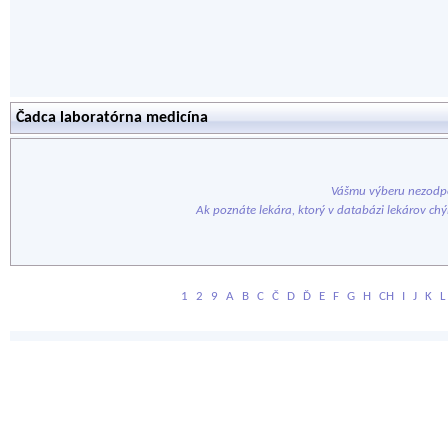
Čadca laboratórna medicína
Vášmu výberu nezodpo
Ak poznáte lekára, ktorý v databázi lekárov ch
1
2
9
A
B
C
Č
D
Ď
E
F
G
H
CH
I
J
K
L