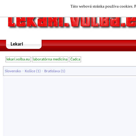
Táto webová stránka používa cookies. P
Lekari
lekari.volba.eu
laboratórna medicína
Čadca
-
-
Slovensko
Košice
(1)
Bratislava
(1)