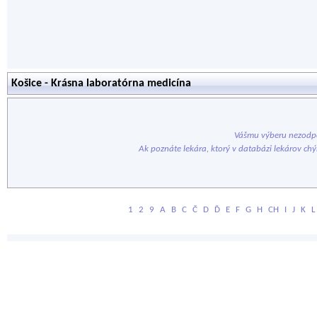
Košice - Krásna laboratórna medicína
Vášmu výberu nezodpo
Ak poznáte lekára, ktorý v databázi lekárov ch
1
2
9
A
B
C
Č
D
Ď
E
F
G
H
CH
I
J
K
L