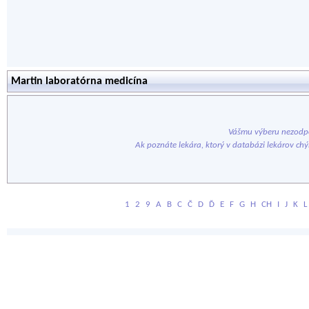
Martin laboratórna medicína
Vášmu výberu nezodpo
Ak poznáte lekára, ktorý v databázi lekárov ch
1
2
9
A
B
C
Č
D
Ď
E
F
G
H
CH
I
J
K
L