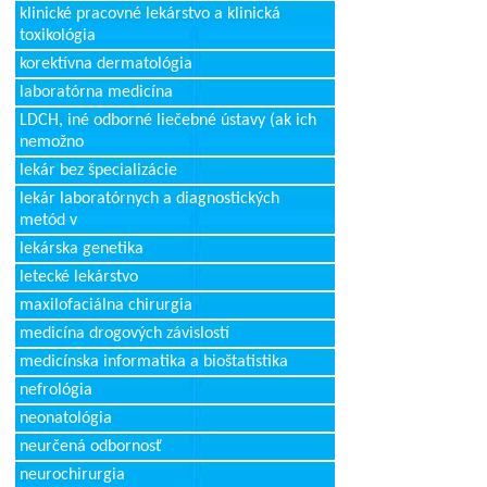
klinické pracovné lekárstvo a klinická
toxikológia
korektívna dermatológia
laboratórna medicína
LDCH, iné odborné liečebné ústavy (ak ich
nemožno
lekár bez špecializácie
lekár laboratórnych a diagnostických
metód v
lekárska genetika
letecké lekárstvo
maxilofaciálna chirurgia
medicína drogových závislostí
medicínska informatika a bioštatistika
nefrológia
neonatológia
neurčená odbornosť
neurochirurgia