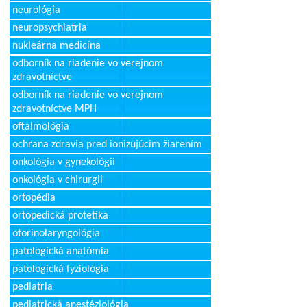
neurológia
neuropsychiatria
nukleárna medicína
odborník na riadenie vo verejnom
zdravotníctve
odborník na riadenie vo verejnom
zdravotníctve MPH
oftalmológia
ochrana zdravia pred ionizujúcim žiarením
onkológia v gynekológii
onkológia v chirurgii
ortopédia
ortopedická protetika
otorinolaryngológia
patologická anatómia
patologická fyziológia
pediatria
pediatrická anestéziológia