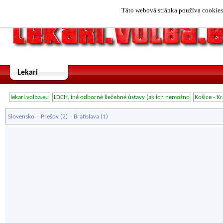
Táto webová stránka používa cookies.
Lekari
lekari.volba.eu
LDCH, iné odborné liečebné ústavy (ak ich nemožno
Košice - K
-
-
Slovensko
Prešov
(2)
Bratislava
(1)