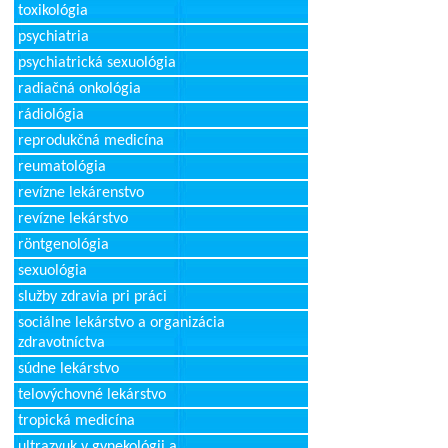
toxikológia
psychiatria
psychiatrická sexuológia
radiačná onkológia
rádiológia
reprodukčná medicína
reumatológia
revízne lekárenstvo
revízne lekárstvo
röntgenológia
sexuológia
služby zdravia pri práci
sociálne lekárstvo a organizácia
zdravotníctva
súdne lekárstvo
telovýchovné lekárstvo
tropická medicína
ultrazvuk v gynekológii a