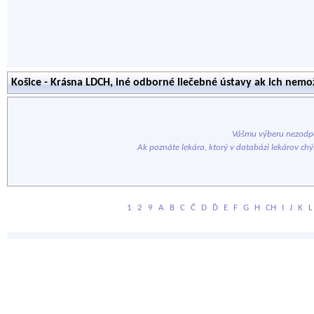
Košice - Krásna LDCH, iné odborné liečebné ústavy ak ich nem
Vášmu výberu nezodpo
Ak poznáte lekára, ktorý v databázi lekárov ch
1
2
9
A
B
C
Č
D
Ď
E
F
G
H
CH
I
J
K
L