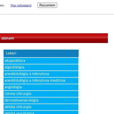
ies.
Viac informácií
vateľ
 záznam
Lekári
akupunktúra
algeziológia
anestéziológia a intenzívna
anestéziológia a intenzívna medicína
angiológia
cievna chirurgia
dermatovenerológia
detská chirurgia
detská psychiatria