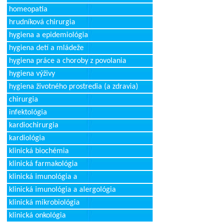
homeopatia
hrudníková chirurgia
hygiena a epidemiológia
hygiena detí a mládeže
hygiena práce a choroby z povolania
hygiena výživy
hygiena životného prostredia (a zdravia)
chirurgia
infektológia
kardiochirurgia
kardiológia
klinická biochémia
klinická farmakológia
klinická imunológia a
klinická imunológia a alergológia
klinická mikrobiológia
klinická onkológia