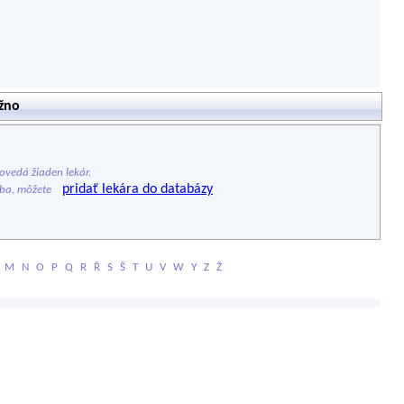
ožno
vedá žiaden lekár.
pridať lekára do databázy
ýba, môžete
M
N
O
P
Q
R
Ř
S
Š
T
U
V
W
Y
Z
Ž