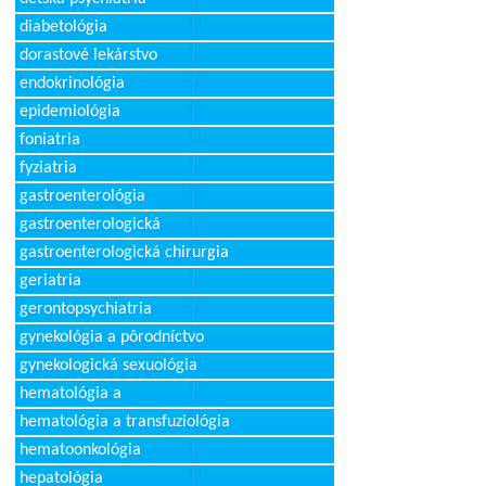
diabetológia
dorastové lekárstvo
endokrinológia
epidemiológia
foniatria
fyziatria
gastroenterológia
gastroenterologická
gastroenterologická chirurgia
geriatria
gerontopsychiatria
gynekológia a pôrodníctvo
gynekologická sexuológia
hematológia a
hematológia a transfuziológia
hematoonkológia
hepatológia