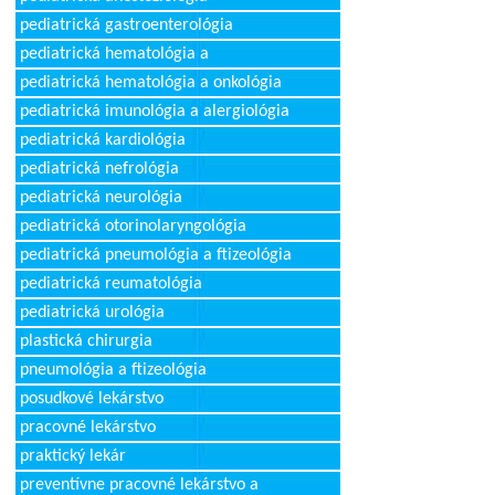
pediatrická gastroenterológia
pediatrická hematológia a
pediatrická hematológia a onkológia
pediatrická imunológia a alergiológia
pediatrická kardiológia
pediatrická nefrológia
pediatrická neurológia
pediatrická otorinolaryngológia
pediatrická pneumológia a ftizeológia
pediatrická reumatológia
pediatrická urológia
plastická chirurgia
pneumológia a ftizeológia
posudkové lekárstvo
pracovné lekárstvo
praktický lekár
preventívne pracovné lekárstvo a