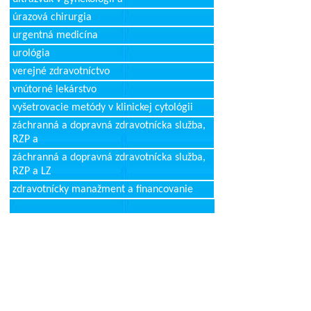
úrazová chirurgia
urgentná medicína
urológia
verejné zdravotníctvo
vnútorné lekárstvo
vyšetrovacie metódy v klinickej cytológii
záchranná a dopravná zdravotnícka služba,
RZP a
záchranná a dopravná zdravotnícka služba,
RZP a LZ
zdravotnícky manažment a financovanie