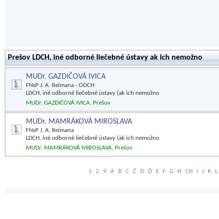
Prešov LDCH, iné odborné liečebné ústavy ak ich nemožno
MUDr. GAZDIČOVÁ IVICA
FNsP J. A. Reimana - ODCH
LDCH, iné odborné liečebné ústavy (ak ich nemožno
MUDr. GAZDIČOVÁ IVICA, Prešov
MUDr. MAMRÁKOVÁ MIROSLAVA
FNsP J. A. Reimana
LDCH, iné odborné liečebné ústavy (ak ich nemožno
MUDr. MAMRÁKOVÁ MIROSLAVA, Prešov
1
2
9
A
B
C
Č
D
Ď
E
F
G
H
CH
I
J
K
L