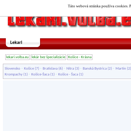
Táto webová stránka používa cookies. P
Lekari
lekari.volba.eu
lekár bez špecializácie
Košice - Krásna
-
-
-
-
-
Slovensko
Košice
(7)
Bratislava
(6)
Nitra
(3)
Banská Bystrica
(2)
Martin
(2
-
-
Krompachy
(1)
Košice-Šaca
(1)
Košice - Šaca
(1)