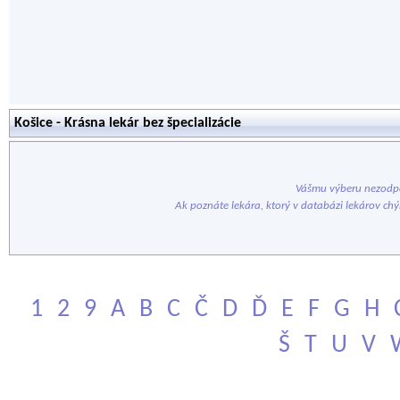
Košice - Krásna lekár bez špecializácie
Vášmu výberu nezodpo
Ak poznáte lekára, ktorý v databázi lekárov ch
1
2
9
A
B
C
Č
D
Ď
E
F
G
H
Š
T
U
V