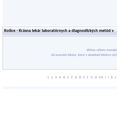
Košice - Krásna lekár laboratórnych a diagnostických metód v
Vášmu výberu nezodpo
Ak poznáte lekára, ktorý v databázi lekárov ch
1
2
9
A
B
C
Č
D
Ď
E
F
G
H
CH
I
J
K
L