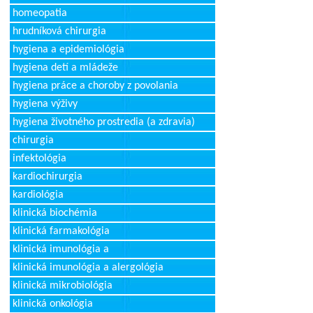
homeopatia
hrudníková chirurgia
hygiena a epidemiológia
hygiena detí a mládeže
hygiena práce a choroby z povolania
hygiena výživy
hygiena životného prostredia (a zdravia)
chirurgia
infektológia
kardiochirurgia
kardiológia
klinická biochémia
klinická farmakológia
klinická imunológia a
klinická imunológia a alergológia
klinická mikrobiológia
klinická onkológia