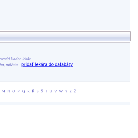
vedá žiaden lekár.
pridať lekára do databázy
ýba, môžete
M
N
O
P
Q
R
Ř
S
Š
T
U
V
W
Y
Z
Ž