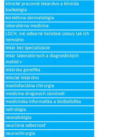
klinické pracovné lekárstvo a klinická
toxikológia
korektívna dermatológia
laboratórna medicína
LDCH, iné odborné liečebné ústavy (ak ich
nemožno
lekár bez špecializácie
lekár laboratórnych a diagnostických
metód v
lekárska genetika
letecké lekárstvo
maxilofaciálna chirurgia
medicína drogových závislostí
medicínska informatika a bioštatistika
nefrológia
neonatológia
neurčená odbornosť
neurochirurgia