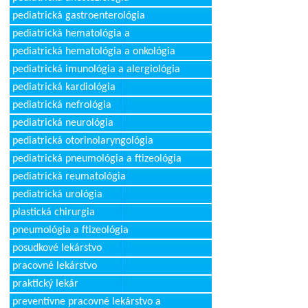
pediatrická gastroenterológia
pediatrická hematológia a
pediatrická hematológia a onkológia
pediatrická imunológia a alergiológia
pediatrická kardiológia
pediatrická nefrológia
pediatrická neurológia
pediatrická otorinolaryngológia
pediatrická pneumológia a ftizeológia
pediatrická reumatológia
pediatrická urológia
plastická chirurgia
pneumológia a ftizeológia
posudkové lekárstvo
pracovné lekárstvo
praktický lekár
preventívne pracovné lekárstvo a