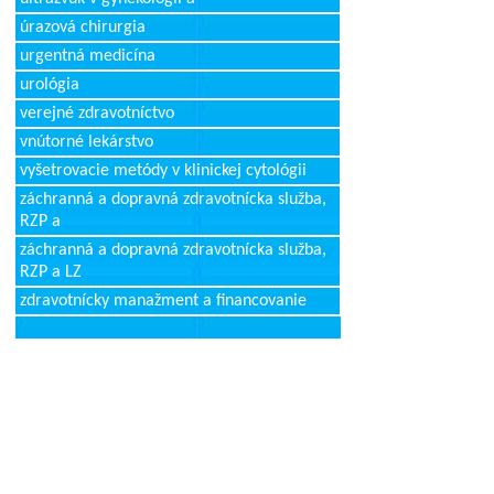
úrazová chirurgia
urgentná medicína
urológia
verejné zdravotníctvo
vnútorné lekárstvo
vyšetrovacie metódy v klinickej cytológii
záchranná a dopravná zdravotnícka služba,
RZP a
záchranná a dopravná zdravotnícka služba,
RZP a LZ
zdravotnícky manažment a financovanie