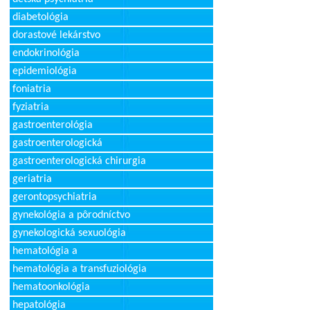
diabetológia
dorastové lekárstvo
endokrinológia
epidemiológia
foniatria
fyziatria
gastroenterológia
gastroenterologická
gastroenterologická chirurgia
geriatria
gerontopsychiatria
gynekológia a pôrodníctvo
gynekologická sexuológia
hematológia a
hematológia a transfuziológia
hematoonkológia
hepatológia