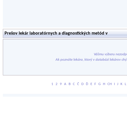
Prešov lekár laboratórnych a diagnostických metód v
Vášmu výberu nezodpo
Ak poznáte lekára, ktorý v databázi lekárov ch
1
2
9
A
B
C
Č
D
Ď
E
F
G
H
CH
I
J
K
L