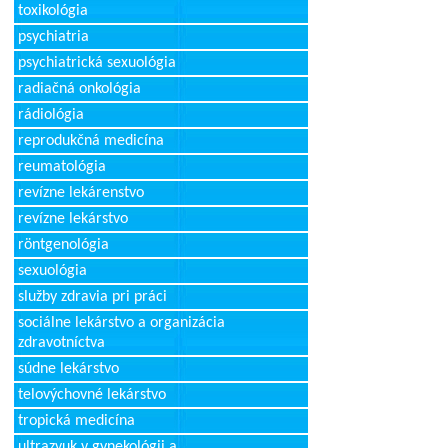
toxikológia
psychiatria
psychiatrická sexuológia
radiačná onkológia
rádiológia
reprodukčná medicína
reumatológia
revízne lekárenstvo
revízne lekárstvo
röntgenológia
sexuológia
služby zdravia pri práci
sociálne lekárstvo a organizácia
zdravotníctva
súdne lekárstvo
telovýchovné lekárstvo
tropická medicína
ultrazvuk v gynekológii a