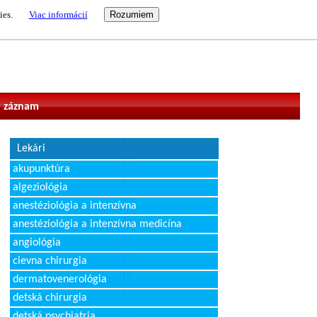
ies.
Viac informácií
vateľ
 záznam
Lekári
akupunktúra
algeziológia
anestéziológia a intenzívna
anestéziológia a intenzívna medicína
angiológia
cievna chirurgia
dermatovenerológia
detská chirurgia
detská psychiatria