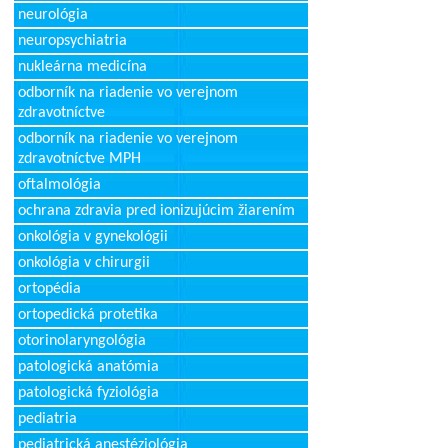
neurológia
neuropsychiatria
nukleárna medicína
odborník na riadenie vo verejnom
zdravotníctve
odborník na riadenie vo verejnom
zdravotníctve MPH
oftalmológia
ochrana zdravia pred ionizujúcim žiarením
onkológia v gynekológii
onkológia v chirurgii
ortopédia
ortopedická protetika
otorinolaryngológia
patologická anatómia
patologická fyziológia
pediatria
pediatrická anestéziológia