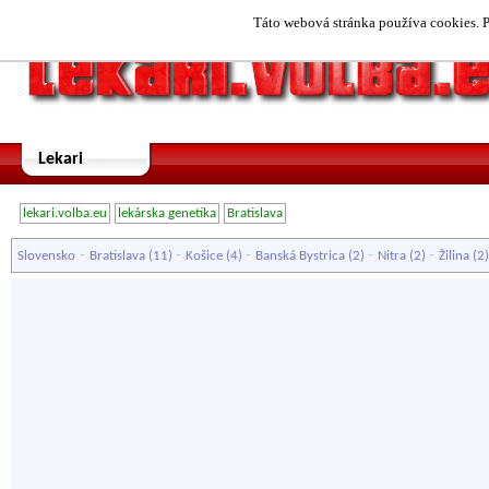
Táto webová stránka používa cookies. P
Lekari
lekari.volba.eu
lekárska genetika
Bratislava
-
-
-
-
-
Slovensko
Bratislava
(11)
Košice
(4)
Banská Bystrica
(2)
Nitra
(2)
Žilina
(2