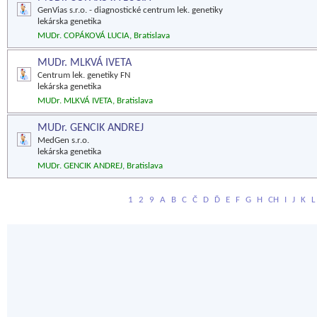
GenVias s.r.o. - diagnostické centrum lek. genetiky
lekárska genetika
MUDr. COPÁKOVÁ LUCIA, Bratislava
MUDr. MLKVÁ IVETA
Centrum lek. genetiky FN
lekárska genetika
MUDr. MLKVÁ IVETA, Bratislava
MUDr. GENCIK ANDREJ
MedGen s.r.o.
lekárska genetika
MUDr. GENCIK ANDREJ, Bratislava
1
2
9
A
B
C
Č
D
Ď
E
F
G
H
CH
I
J
K
L