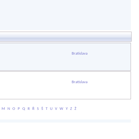
Bratislava
Bratislava
M
N
O
P
Q
R
Ř
S
Š
T
U
V
W
Y
Z
Ž