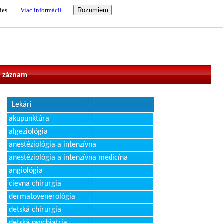
ies.
Viac informácií
vateľ
 záznam
Lekári
akupunktúra
algeziológia
anestéziológia a intenzívna
anestéziológia a intenzívna medicína
angiológia
cievna chirurgia
dermatovenerológia
detská chirurgia
detská psychiatria