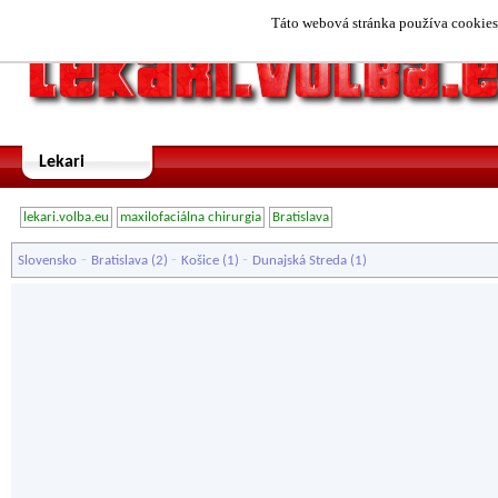
Táto webová stránka používa cookies.
Lekari
lekari.volba.eu
maxilofaciálna chirurgia
Bratislava
-
-
-
Slovensko
Bratislava
(2)
Košice
(1)
Dunajská Streda
(1)