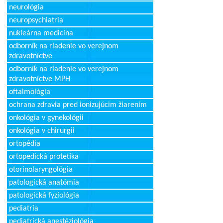
neurológia
neuropsychiatria
nukleárna medicína
odborník na riadenie vo verejnom
zdravotníctve
odborník na riadenie vo verejnom
zdravotníctve MPH
oftalmológia
ochrana zdravia pred ionizujúcim žiarením
onkológia v gynekológii
onkológia v chirurgii
ortopédia
ortopedická protetika
otorinolaryngológia
patologická anatómia
patologická fyziológia
pediatria
pediatrická anestéziológia