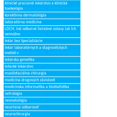
klinické pracovné lekárstvo a klinická
toxikológia
korektívna dermatológia
laboratórna medicína
LDCH, iné odborné liečebné ústavy (ak ich
nemožno
lekár bez špecializácie
lekár laboratórnych a diagnostických
metód v
lekárska genetika
letecké lekárstvo
maxilofaciálna chirurgia
medicína drogových závislostí
medicínska informatika a bioštatistika
nefrológia
neonatológia
neurčená odbornosť
neurochirurgia