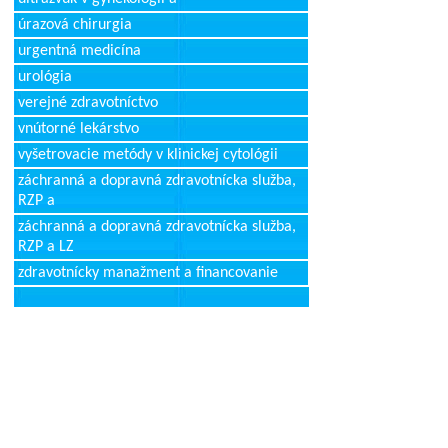
úrazová chirurgia
urgentná medicína
urológia
verejné zdravotníctvo
vnútorné lekárstvo
vyšetrovacie metódy v klinickej cytológii
záchranná a dopravná zdravotnícka služba,
RZP a
záchranná a dopravná zdravotnícka služba,
RZP a LZ
zdravotnícky manažment a financovanie