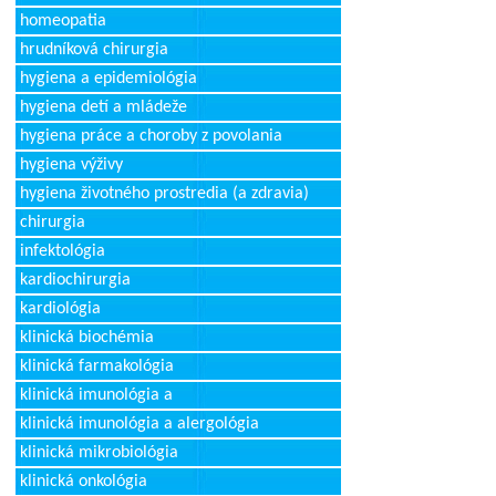
homeopatia
hrudníková chirurgia
hygiena a epidemiológia
hygiena detí a mládeže
hygiena práce a choroby z povolania
hygiena výživy
hygiena životného prostredia (a zdravia)
chirurgia
infektológia
kardiochirurgia
kardiológia
klinická biochémia
klinická farmakológia
klinická imunológia a
klinická imunológia a alergológia
klinická mikrobiológia
klinická onkológia