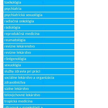
toxikológia
psychiatria
psychiatrická sexuológia
radiačná onkológia
rádiológia
reprodukčná medicína
reumatológia
revízne lekárenstvo
revízne lekárstvo
röntgenológia
sexuológia
služby zdravia pri práci
sociálne lekárstvo a organizácia
zdravotníctva
súdne lekárstvo
telovýchovné lekárstvo
tropická medicína
ultrazvuk v gynekológii a