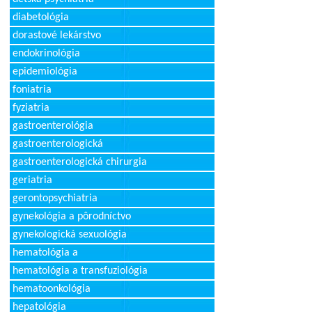
diabetológia
dorastové lekárstvo
endokrinológia
epidemiológia
foniatria
fyziatria
gastroenterológia
gastroenterologická
gastroenterologická chirurgia
geriatria
gerontopsychiatria
gynekológia a pôrodníctvo
gynekologická sexuológia
hematológia a
hematológia a transfuziológia
hematoonkológia
hepatológia