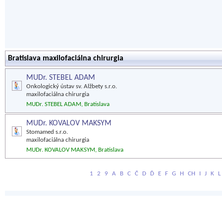
Bratislava maxilofaciálna chirurgia
MUDr. STEBEL ADAM
Onkologický ústav sv. Alžbety s.r.o.
maxilofaciálna chirurgia
MUDr. STEBEL ADAM, Bratislava
MUDr. KOVALOV MAKSYM
Stomamed s.r.o.
maxilofaciálna chirurgia
MUDr. KOVALOV MAKSYM, Bratislava
1
2
9
A
B
C
Č
D
Ď
E
F
G
H
CH
I
J
K
L