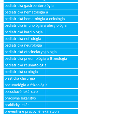
pediatrická gastroenterológia
pediatrická hematológia a
pediatrická hematológia a onkológia
pediatrická imunológia a alergiológia
pediatrická kardiológia
pediatrická nefrológia
pediatrická neurológia
pediatrická otorinolaryngológia
pediatrická pneumológia a ftizeológia
pediatrická reumatológia
pediatrická urológia
plastická chirurgia
pneumológia a ftizeológia
posudkové lekárstvo
pracovné lekárstvo
praktický lekár
preventívne pracovné lekárstvo a