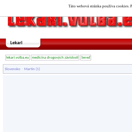
Táto webová stránka používa cookies. P
Lekari
lekari.volba.eu
medicína drogových závislostí
Sereď
-
Slovensko
Martin
(1)