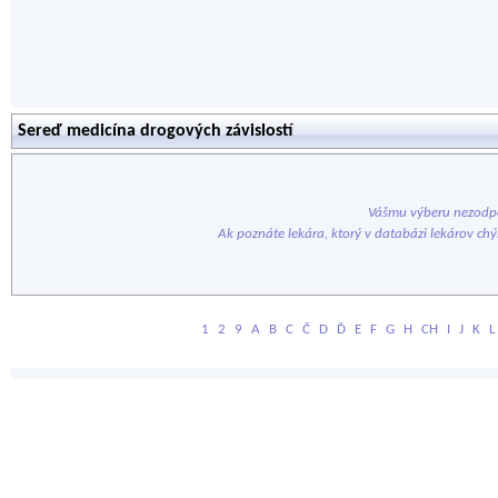
Sereď medicína drogových závislostí
Vášmu výberu nezodpo
Ak poznáte lekára, ktorý v databázi lekárov ch
1
2
9
A
B
C
Č
D
Ď
E
F
G
H
CH
I
J
K
L