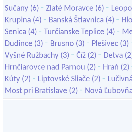
-
-
Sučany
(6)
Zlaté Moravce
(6)
Leopo
-
-
Krupina
(4)
Banská Štiavnica
(4)
Hl
-
-
Senica
(4)
Turčianske Teplice
(4)
Me
-
-
Dudince
(3)
Brusno
(3)
Plešivec
(3)
-
-
Vyšné Ružbachy
(3)
Číž
(2)
Detva
(2
-
Hrnčiarovce nad Parnou
(2)
Hraň
(2)
-
-
Kúty
(2)
Liptovské Sliače
(2)
Lučivn
-
Most pri Bratislave
(2)
Nová Ľubovň