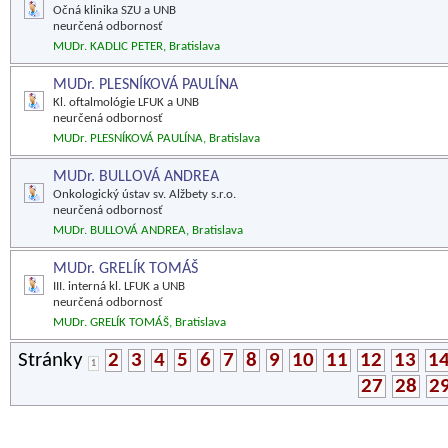
Očná klinika SZU a UNB
neurčená odbornosť
MUDr. KADLIC PETER, Bratislava
MUDr. PLESNÍKOVÁ PAULÍNA
Kl. oftalmológie LFUK a UNB
neurčená odbornosť
MUDr. PLESNÍKOVÁ PAULÍNA, Bratislava
MUDr. BULLOVÁ ANDREA
Onkologický ústav sv. Alžbety s.r.o.
neurčená odbornosť
MUDr. BULLOVÁ ANDREA, Bratislava
MUDr. GRELÍK TOMÁŠ
III. interná kl. LFUK a UNB
neurčená odbornosť
MUDr. GRELÍK TOMÁŠ, Bratislava
Stránky
2
3
4
5
6
7
8
9
10
11
12
13
1
1
27
28
2