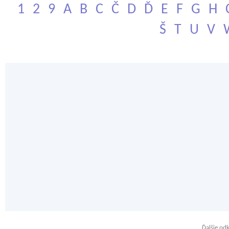
1
2
9
A
B
C
Č
D
Ď
E
F
G
H
Š
T
U
V
Ďalšie od