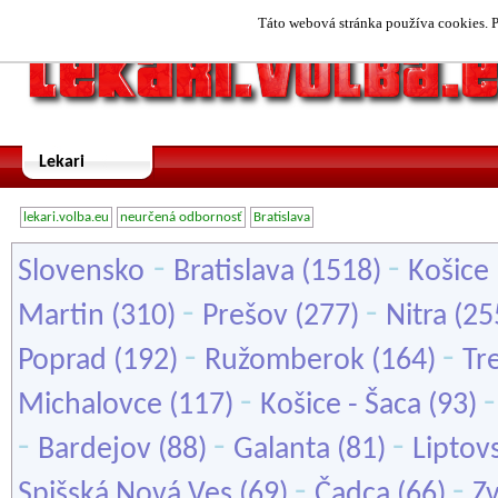
Táto webová stránka používa cookies. P
Lekari
lekari.volba.eu
neurčená odbornosť
Bratislava
-
-
Slovensko
Bratislava
(1518)
Košice
-
-
Martin
(310)
Prešov
(277)
Nitra
(25
-
-
Poprad
(192)
Ružomberok
(164)
Tr
-
Michalovce
(117)
Košice - Šaca
(93)
-
-
-
Bardejov
(88)
Galanta
(81)
Liptov
-
-
Spišská Nová Ves
(69)
Čadca
(66)
Z