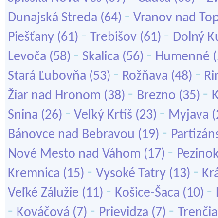
-
Dunajská Streda
(64)
Vranov nad To
-
-
Piešťany
(61)
Trebišov
(61)
Dolný K
-
-
Levoča
(58)
Skalica
(56)
Humenné
(
-
-
Stará Ľubovňa
(53)
Rožňava
(48)
Ri
-
-
Žiar nad Hronom
(38)
Brezno
(35)
-
-
Snina
(26)
Veľký Krtíš
(23)
Myjava
(
-
Bánovce nad Bebravou
(19)
Partizán
-
Nové Mesto nad Váhom
(17)
Pezino
-
-
Kremnica
(15)
Vysoké Tatry
(13)
Kr
-
-
Veľké Zálužie
(11)
Košice-Šaca
(10)
-
-
-
Kováčová
(7)
Prievidza
(7)
Trenčia