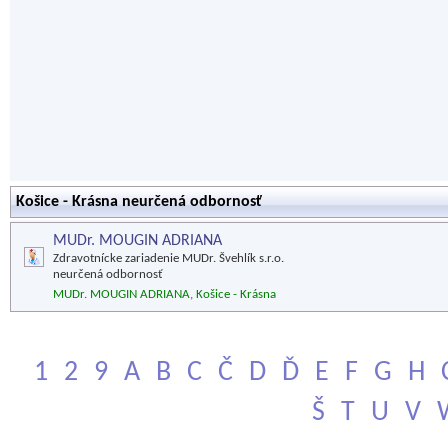
Košice - Krásna neurčená odbornosť
MUDr. MOUGIN ADRIANA
Zdravotnícke zariadenie MUDr. Švehlík s.r.o.
neurčená odbornosť
MUDr. MOUGIN ADRIANA, Košice - Krásna
1
2
9
A
B
C
Č
D
Ď
E
F
G
H
Š
T
U
V