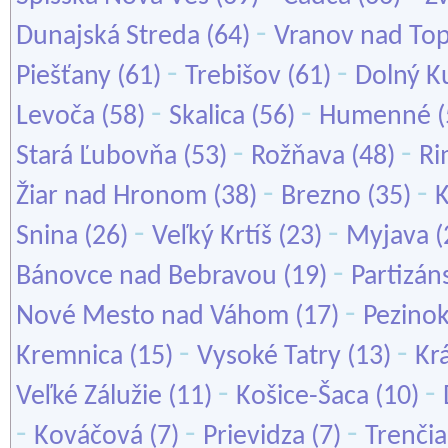
-
Dunajská Streda
(64)
Vranov nad To
-
-
Piešťany
(61)
Trebišov
(61)
Dolný K
-
-
Levoča
(58)
Skalica
(56)
Humenné
(
-
-
Stará Ľubovňa
(53)
Rožňava
(48)
Ri
-
-
Žiar nad Hronom
(38)
Brezno
(35)
-
-
Snina
(26)
Veľký Krtíš
(23)
Myjava
(
-
Bánovce nad Bebravou
(19)
Partizán
-
Nové Mesto nad Váhom
(17)
Pezino
-
-
Kremnica
(15)
Vysoké Tatry
(13)
Kr
-
-
Veľké Zálužie
(11)
Košice-Šaca
(10)
-
-
-
Kováčová
(7)
Prievidza
(7)
Trenčia