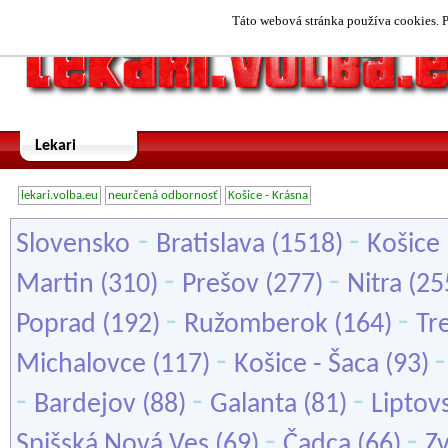
Táto webová stránka používa cookies. P
Lekari
lekari.volba.eu
neurčená odbornosť
Košice - Krásna
-
-
Slovensko
Bratislava
(1518)
Košice
-
-
Martin
(310)
Prešov
(277)
Nitra
(25
-
-
Poprad
(192)
Ružomberok
(164)
Tr
-
Michalovce
(117)
Košice - Šaca
(93)
-
-
-
Bardejov
(88)
Galanta
(81)
Liptov
-
-
Spišská Nová Ves
(69)
Čadca
(66)
Z