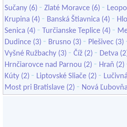
-
-
Sučany
(6)
Zlaté Moravce
(6)
Leopo
-
-
Krupina
(4)
Banská Štiavnica
(4)
Hl
-
-
Senica
(4)
Turčianske Teplice
(4)
Me
-
-
Dudince
(3)
Brusno
(3)
Plešivec
(3)
-
-
Vyšné Ružbachy
(3)
Číž
(2)
Detva
(2
-
Hrnčiarovce nad Parnou
(2)
Hraň
(2)
-
-
Kúty
(2)
Liptovské Sliače
(2)
Lučivn
-
Most pri Bratislave
(2)
Nová Ľubovň