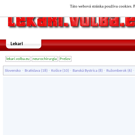
Táto webová stránka používa cookies. P
Lekari
lekari.volba.eu
neurochirurgia
Prešov
-
-
-
-
Slovensko
Bratislava
(18)
Košice
(10)
Banská Bystrica
(8)
Ružomberok
(6)