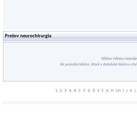
Prešov neurochirurgia
Vášmu výberu nezodpo
Ak poznáte lekára, ktorý v databázi lekárov ch
1
2
9
A
B
C
Č
D
Ď
E
F
G
H
CH
I
J
K
L