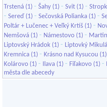
-
-
-
Trstená
(1)
Šahy
(1)
Svit
(1)
Strop
-
-
-
Sereď
(1)
Sečovská Polianka
(1)
S
-
Poltár + Lučenec + Veľký Krtíš
(1)
No
-
-
Nemšová
(1)
Námestovo
(1)
Martin
-
Liptovský Hrádok
(1)
Liptovký Mikul
-
Kremnica
(1)
Krásno nad Kysucou
(1
-
-
-
Kolárovo
(1)
Ilava
(1)
Fiľakovo
(1)
města dle abecedy