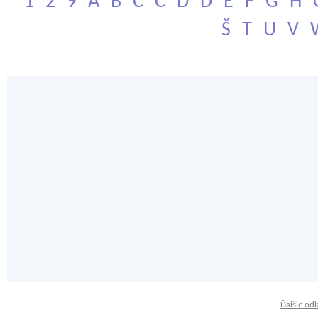
1
2
9
A
B
C
Č
D
Ď
E
F
G
H
Š
T
U
V
Ďalšie od