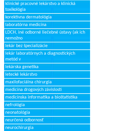
klinické pracovné lekárstvo a klinická
toxikológia
korektívna dermatológia
laboratórna medicína
LDCH, iné odborné liečebné ústavy (ak ich
nemožno
lekár bez špecializácie
lekár laboratórnych a diagnostických
metód v
lekárska genetika
letecké lekárstvo
maxilofaciálna chirurgia
medicína drogových závislostí
medicínska informatika a bioštatistika
nefrológia
neonatológia
neurčená odbornosť
neurochirurgia