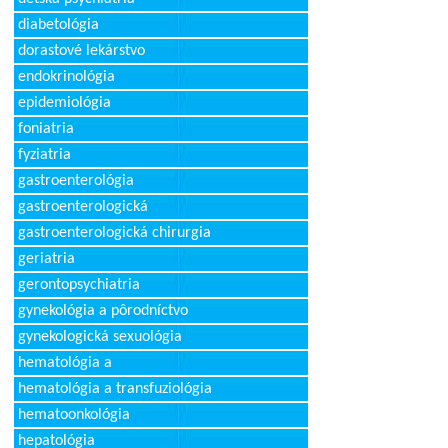
diabetológia
dorastové lekárstvo
endokrinológia
epidemiológia
foniatria
fyziatria
gastroenterológia
gastroenterologická
gastroenterologická chirurgia
geriatria
gerontopsychiatria
gynekológia a pôrodníctvo
gynekologická sexuológia
hematológia a
hematológia a transfuziológia
hematoonkológia
hepatológia