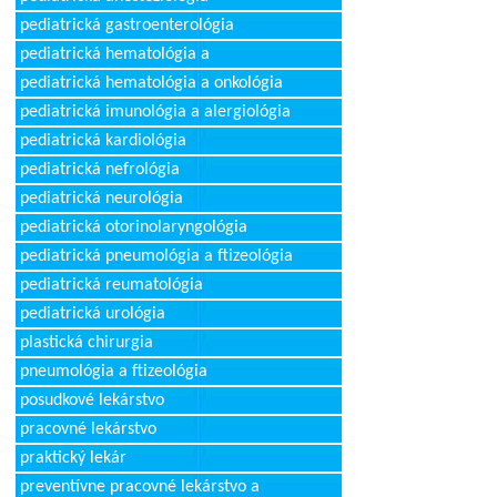
pediatrická gastroenterológia
pediatrická hematológia a
pediatrická hematológia a onkológia
pediatrická imunológia a alergiológia
pediatrická kardiológia
pediatrická nefrológia
pediatrická neurológia
pediatrická otorinolaryngológia
pediatrická pneumológia a ftizeológia
pediatrická reumatológia
pediatrická urológia
plastická chirurgia
pneumológia a ftizeológia
posudkové lekárstvo
pracovné lekárstvo
praktický lekár
preventívne pracovné lekárstvo a