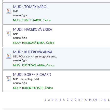
MUDr. TOMEK KAROL
NsP
neurológia
MUDr. TOMEK KAROL, Čadca
MUDr. HACEKOVÁ ERIKA
NsP
neurológia
MUDr. HACEKOVÁ ERIKA, Čadca
MUDr. KUČEROVÁ ANNA
NEUROL s.r.o. - neurologická amb.
neurológia
MUDr. KUČEROVÁ ANNA, Čadca
MUDr. BOBEK RICHARD
NsP - neurolog. odd.
neurológia
MUDr. BOBEK RICHARD, Čadca
1
2
9
A
B
C
Č
D
Ď
E
F
G
H
CH
I
J
K
L