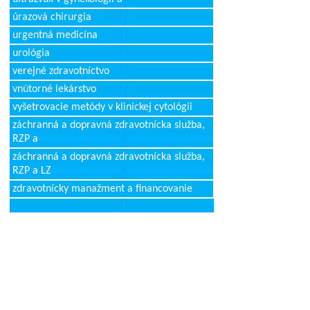
úrazová chirurgia
urgentná medicína
urológia
verejné zdravotníctvo
vnútorné lekárstvo
vyšetrovacie metódy v klinickej cytológii
záchranná a dopravná zdravotnícka služba,
RZP a
záchranná a dopravná zdravotnícka služba,
RZP a LZ
zdravotnícky manažment a financovanie