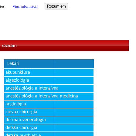
ies.
Viac informácií
vateľ
 záznam
Lekári
akupunktúra
algeziológia
anestéziológia a intenzívna
anestéziológia a intenzívna medicína
angiológia
cievna chirurgia
dermatovenerológia
detská chirurgia
detská psychiatria