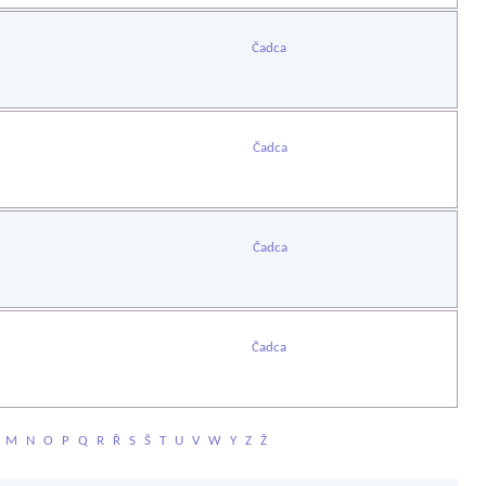
Čadca
Čadca
Čadca
Čadca
M
N
O
P
Q
R
Ř
S
Š
T
U
V
W
Y
Z
Ž