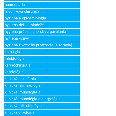
homeopatia
hrudníková chirurgia
hygiena a epidemiológia
hygiena detí a mládeže
hygiena práce a choroby z povolania
hygiena výživy
hygiena životného prostredia (a zdravia)
chirurgia
infektológia
kardiochirurgia
kardiológia
klinická biochémia
klinická farmakológia
klinická imunológia a
klinická imunológia a alergológia
klinická mikrobiológia
klinická onkológia