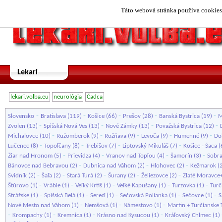
Táto webová stránka používa cookies.
Lekari
lekari.volba.eu
neurológia
Čadca
-
-
-
-
-
Slovensko
Bratislava
(119)
Košice
(66)
Prešov
(28)
Banská Bystrica
(19)
M
-
-
-
-
Zvolen
(13)
Spišská Nová Ves
(13)
Nové Zámky
(13)
Považská Bystrica
(12)
-
-
-
-
-
Michalovce
(10)
Ružomberok
(9)
Rožňava
(9)
Levoča
(9)
Humenné
(9)
Do
-
-
-
-
Lučenec
(8)
Topoľčany
(8)
Trebišov
(7)
Liptovský Mikuláš
(7)
Košice - Šaca
(
-
-
-
-
Žiar nad Hronom
(5)
Prievidza
(4)
Vranov nad Topľou
(4)
Šamorín
(3)
Sobr
-
-
-
Bánovce nad Bebravou
(2)
Dubnica nad Váhom
(2)
Hlohovec
(2)
Kežmarok
(
-
-
-
-
-
Svidník
(2)
Šaľa
(2)
Stará Turá
(2)
Šurany
(2)
Želiezovce
(2)
Zlaté Moravce+
-
-
-
-
-
Štúrovo
(1)
Vráble
(1)
Veľký Krtíš
(1)
Veľké Kapušany
(1)
Turzovka
(1)
Turč
-
-
-
-
-
Strážske
(1)
Spišská Belá
(1)
Sereď
(1)
Sečovská Polianka
(1)
Sečovce
(1)
S
-
-
-
Nové Mesto nad Váhom
(1)
Nemšová
(1)
Námestovo
(1)
Martin + Turčianske 
-
-
-
-
Krompachy
(1)
Kremnica
(1)
Krásno nad Kysucou
(1)
Kráľovský Chlmec
(1)