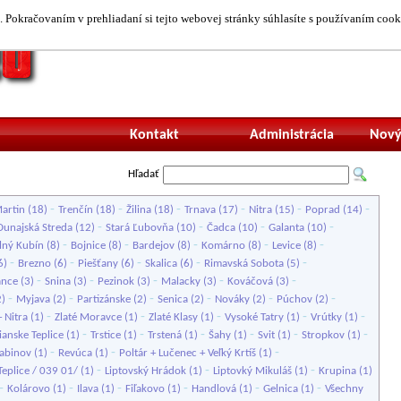
 Pokračovaním v prehliadaní si tejto webovej stránky súhlasíte s používaním cook
Neprihlásený uží
Kontakt
Administrácia
Nový
Hľadať
-
-
-
-
-
-
artin
(18)
Trenčín
(18)
Žilina
(18)
Trnava
(17)
Nitra
(15)
Poprad
(14)
-
-
-
-
Dunajská Streda
(12)
Stará Ľubovňa
(10)
Čadca
(10)
Galanta
(10)
-
-
-
-
-
lný Kubín
(8)
Bojnice
(8)
Bardejov
(8)
Komárno
(8)
Levice
(8)
-
-
-
-
-
6)
Brezno
(6)
Piešťany
(6)
Skalica
(6)
Rimavská Sobota
(5)
-
-
-
-
-
ance
(3)
Snina
(3)
Pezinok
(3)
Malacky
(3)
Kováčová
(3)
-
-
-
-
-
-
2)
Myjava
(2)
Partizánske
(2)
Senica
(2)
Nováky
(2)
Púchov
(2)
-
-
-
-
-
 Nitra
(1)
Zlaté Moravce
(1)
Zlaté Klasy
(1)
Vysoké Tatry
(1)
Vrútky
(1)
-
-
-
-
-
-
ianske Teplice
(1)
Trstice
(1)
Trstená
(1)
Šahy
(1)
Svit
(1)
Stropkov
(1)
-
-
-
abinov
(1)
Revúca
(1)
Poltár + Lučenec + Veľký Krtíš
(1)
-
-
-
Teplice / 039 01/
(1)
Liptovský Hrádok
(1)
Liptovký Mikuláš
(1)
Krupina
(1)
-
-
-
-
-
-
Kolárovo
(1)
Ilava
(1)
Fiľakovo
(1)
Handlová
(1)
Gelnica
(1)
Všechny