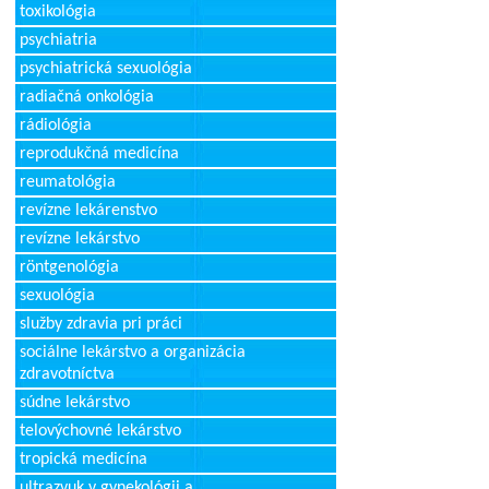
toxikológia
psychiatria
psychiatrická sexuológia
radiačná onkológia
rádiológia
reprodukčná medicína
reumatológia
revízne lekárenstvo
revízne lekárstvo
röntgenológia
sexuológia
služby zdravia pri práci
sociálne lekárstvo a organizácia
zdravotníctva
súdne lekárstvo
telovýchovné lekárstvo
tropická medicína
ultrazvuk v gynekológii a