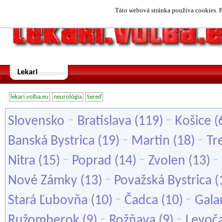
Táto webová stránka používa cookies. P
Lekari
lekari.volba.eu
neurológia
Sereď
-
-
Slovensko
Bratislava
(119)
Košice
(
-
-
Banská Bystrica
(19)
Martin
(18)
Tr
-
-
-
Nitra
(15)
Poprad
(14)
Zvolen
(13)
-
Nové Zámky
(13)
Považská Bystrica
(
-
-
Stará Ľubovňa
(10)
Čadca
(10)
Gala
-
-
Ružomberok
(9)
Rožňava
(9)
Levoč