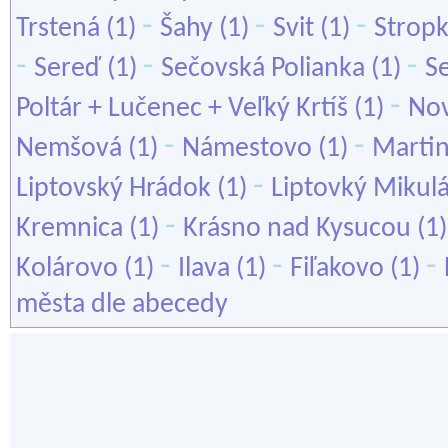
-
-
-
Trstená
(1)
Šahy
(1)
Svit
(1)
Strop
-
-
-
Sereď
(1)
Sečovská Polianka
(1)
S
-
Poltár + Lučenec + Veľký Krtíš
(1)
No
-
-
Nemšová
(1)
Námestovo
(1)
Martin
-
Liptovský Hrádok
(1)
Liptovký Mikul
-
Kremnica
(1)
Krásno nad Kysucou
(1
-
-
-
Kolárovo
(1)
Ilava
(1)
Fiľakovo
(1)
města dle abecedy