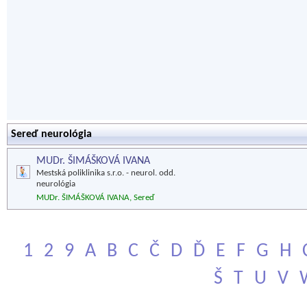
Sereď neurológia
MUDr. ŠIMÁŠKOVÁ IVANA
Mestská poliklinika s.r.o. - neurol. odd.
neurológia
MUDr. ŠIMÁŠKOVÁ IVANA, Sereď
1
2
9
A
B
C
Č
D
Ď
E
F
G
H
Š
T
U
V