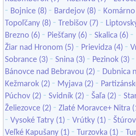
-
-
-
Bojnice
(8)
Bardejov
(8)
Komárno
-
-
Topoľčany
(8)
Trebišov
(7)
Liptovsk
-
-
-
Brezno
(6)
Piešťany
(6)
Skalica
(6)
-
-
Žiar nad Hronom
(5)
Prievidza
(4)
V
-
-
Sobrance
(3)
Snina
(3)
Pezinok
(3)
-
Bánovce nad Bebravou
(2)
Dubnica 
-
-
Kežmarok
(2)
Myjava
(2)
Partizáns
-
-
-
Púchov
(2)
Svidník
(2)
Šaľa
(2)
Sta
-
Želiezovce
(2)
Zlaté Moravce+ Nitra
(
-
-
-
Vysoké Tatry
(1)
Vrútky
(1)
Štúro
-
-
Veľké Kapušany
(1)
Turzovka
(1)
Tu