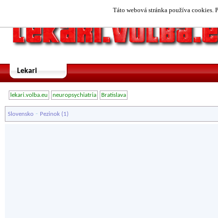
Táto webová stránka používa cookies. P
Lekari
lekari.volba.eu
neuropsychiatria
Bratislava
-
Slovensko
Pezinok
(1)