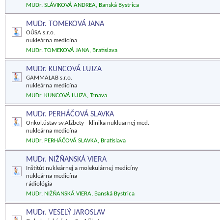
MUDr. SLÁVIKOVÁ ANDREA, Banská Bystrica
MUDr. TOMEKOVÁ JANA
OÚSA s.r.o.
nukleárna medicína
MUDr. TOMEKOVÁ JANA, Bratislava
MUDr. KUNCOVÁ LUJZA
GAMMALAB s.r.o.
nukleárna medicína
MUDr. KUNCOVÁ LUJZA, Trnava
MUDr. PERHÁČOVÁ SLAVKA
Onkol.ústav sv.Alžbety - klinika nukluarnej med.
nukleárna medicína
MUDr. PERHÁČOVÁ SLAVKA, Bratislava
MUDr. NIŽŇANSKÁ VIERA
Inštitút nukleárnej a molekulárnej medicíny
nukleárna medicína
rádiológia
MUDr. NIŽŇANSKÁ VIERA, Banská Bystrica
MUDr. VESELÝ JAROSLAV