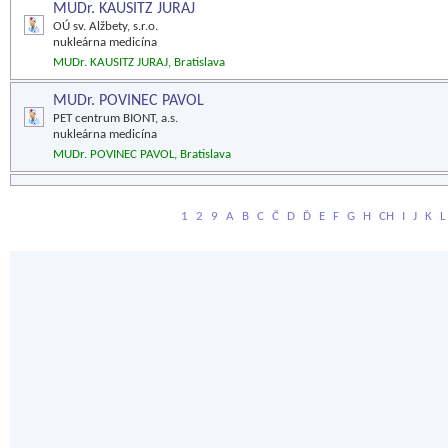
MUDr. KAUSITZ JURAJ
OÚ sv. Alžbety, s.r.o.
nukleárna medicína
MUDr. KAUSITZ JURAJ, Bratislava
MUDr. POVINEC PAVOL
PET centrum BIONT, a.s.
nukleárna medicína
MUDr. POVINEC PAVOL, Bratislava
1
2
9
A
B
C
Č
D
Ď
E
F
G
H
CH
I
J
K
L