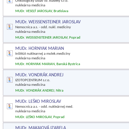
Onkologický ústav Sv. Alžbety s.r.o.
nukleárna medicína
MUDr. VESELÝ JAROSLAV, Bratislava
MUDr. WEISSENSTEINER JAROSLAV
Nemocnica a.s. - odd. nukl. medicíny
nukleárna medicína
MUDr. WEISSENSTEINER JAROSLAV, Poprad
MUDr. HORNYAK MARIAN
Inštitút nuklearnej a molek.medicíny
nukleárna medicína
MUDr. HORNYAK MARIAN, Banská Bystrica
MUDr. VONDRÁK ANDREJ
IZOTOPCENTRUM s.r.o.
nukleárna medicína
MUDr. VONDRÁK ANDREJ, Nitra
MUDr. LEŠKO MIROSLAV
Nemocnica a.s. - odd. nukleárnej med.
nukleárna medicína
MUDr. LEŠKO MIROSLAV, Poprad
MUDr. MAKAIOVÁ IZABELA