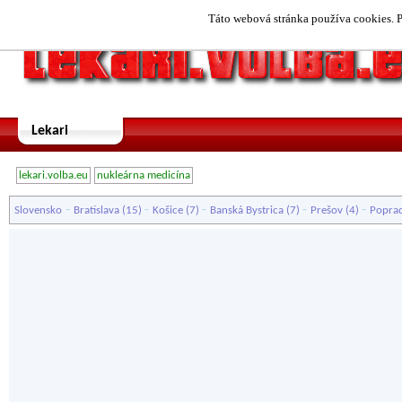
Táto webová stránka používa cookies. P
Lekari
lekari.volba.eu
nukleárna medicína
-
-
-
-
-
Slovensko
Bratislava
(15)
Košice
(7)
Banská Bystrica
(7)
Prešov
(4)
Popra