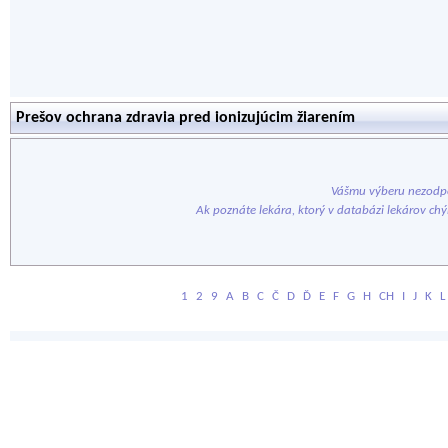
Prešov ochrana zdravia pred ionizujúcim žiarením
Vášmu výberu nezodpo
Ak poznáte lekára, ktorý v databázi lekárov ch
1
2
9
A
B
C
Č
D
Ď
E
F
G
H
CH
I
J
K
L