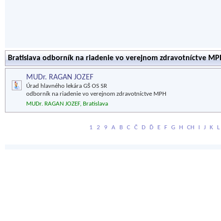
Bratislava odborník na riadenie vo verejnom zdravotníctve MP
MUDr. RAGAN JOZEF
Úrad hlavného lekára GŠ OS SR
odborník na riadenie vo verejnom zdravotníctve MPH
MUDr. RAGAN JOZEF, Bratislava
1
2
9
A
B
C
Č
D
Ď
E
F
G
H
CH
I
J
K
L