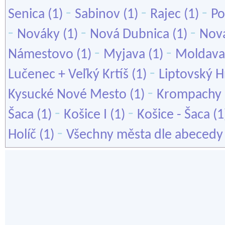
-
-
-
Senica
(1)
Sabinov
(1)
Rajec
(1)
Po
-
-
-
Nováky
(1)
Nová Dubnica
(1)
Nová
-
-
Námestovo
(1)
Myjava
(1)
Moldava
-
Lučenec + Veľký Krtíš
(1)
Liptovský 
-
Kysucké Nové Mesto
(1)
Krompachy
-
-
Šaca
(1)
Košice I
(1)
Košice - Šaca
(1
-
Holíč
(1)
Všechny města dle abecedy