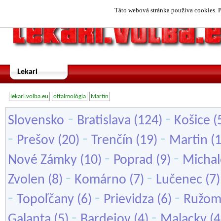
Táto webová stránka používa cookies. P
Lekari
lekari.volba.eu
oftalmológia
Martin
-
-
Slovensko
Bratislava
(124)
Košice
(
-
-
-
Prešov
(20)
Trenčín
(19)
Martin
(
-
-
Nové Zámky
(10)
Poprad
(9)
Michal
-
-
Zvolen
(8)
Komárno
(7)
Lučenec
(7
-
-
-
Topoľčany
(6)
Prievidza
(6)
Ružom
-
-
Galanta
(5)
Bardejov
(4)
Malacky
(4