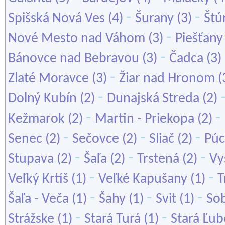
-
-
Spišská Nová Ves
(4)
Šurany
(3)
Štú
-
Nové Mesto nad Váhom
(3)
Piešťany
-
Bánovce nad Bebravou
(3)
Čadca
(3)
-
Zlaté Moravce
(3)
Žiar nad Hronom
(
-
Dolný Kubín
(2)
Dunajská Streda
(2)
-
-
Kežmarok
(2)
Martin - Priekopa
(2)
-
-
-
Senec
(2)
Sečovce
(2)
Sliač
(2)
Pú
-
-
-
Stupava
(2)
Šaľa
(2)
Trstená
(2)
Vy
-
-
Veľký Krtíš
(1)
Veľké Kapušany
(1)
T
-
-
-
Šaľa - Veča
(1)
Šahy
(1)
Svit
(1)
So
-
-
Strážske
(1)
Stará Turá
(1)
Stará Ľu