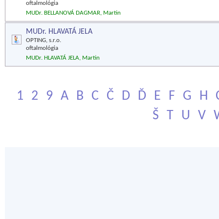
oftalmológia
MUDr. BELLANOVÁ DAGMAR, Martin
MUDr. HLAVATÁ JELA
OPTING, s.r.o.
oftalmológia
MUDr. HLAVATÁ JELA, Martin
1
2
9
A
B
C
Č
D
Ď
E
F
G
H
Š
T
U
V