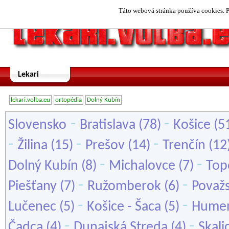
Táto webová stránka používa cookies. P
Lekari
lekari.volba.eu
ortopédia
Dolný Kubín
-
-
Slovensko
Bratislava
(78)
Košice
(5
-
-
-
Žilina
(15)
Prešov
(14)
Trenčín
(12
-
-
Dolný Kubín
(8)
Michalovce
(7)
Top
-
-
Piešťany
(7)
Ružomberok
(6)
Považs
-
-
Lučenec
(5)
Košice - Šaca
(5)
Hume
-
-
Čadca
(4)
Dunajská Streda
(4)
Skali