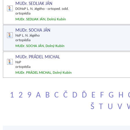
MUDr. SEDLIAK JÁN
DONsP L. N. Jégého - ortoped. odd.
ortopédia
MUDr. SEDLIAK JÁN, Dolný Kubín
MUDr. SOCHA JÁN
NsP L. N. Jégého
ortopédia
MUDr. SOCHA JÁN, Dolný Kubín
MUDr. PRÁDEL MICHAL
NsP
ortopédia
MUDr. PRÁDEL MICHAL, Dolný Kubín
1
2
9
A
B
C
Č
D
Ď
E
F
G
H
Š
T
U
V