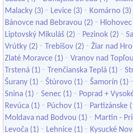
-
-
Malacky
(3)
Levice
(3)
Komárno
(3)
-
Bánovce nad Bebravou
(2)
Hlohovec
-
-
Liptovský Mikuláš
(2)
Pezinok
(2)
S
-
-
Vrútky
(2)
Trebišov
(2)
Žiar nad Hr
-
Zlaté Moravce
(1)
Vranov nad Topľo
-
-
Trstená
(1)
Trenčianska Teplá
(1)
St
-
-
Šurany
(1)
Štúrovo
(1)
Šamorín
(1)
-
-
Snina
(1)
Senec
(1)
Poprad + Vysoké
-
-
Revúca
(1)
Púchov
(1)
Partizánske
(
-
Moldava nad Bodvou
(1)
Martin - Pr
-
-
Levoča
(1)
Lehnice
(1)
Kysucké Nov