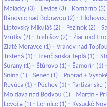
-
-
Malacky
(3)
Levice
(3)
Komárno
(3)
-
Bánovce nad Bebravou
(2)
Hlohovec
-
-
Liptovský Mikuláš
(2)
Pezinok
(2)
S
-
-
Vrútky
(2)
Trebišov
(2)
Žiar nad Hr
-
Zlaté Moravce
(1)
Vranov nad Topľo
-
-
Trstená
(1)
Trenčianska Teplá
(1)
St
-
-
Šurany
(1)
Štúrovo
(1)
Šamorín
(1)
-
-
Snina
(1)
Senec
(1)
Poprad + Vysoké
-
-
Revúca
(1)
Púchov
(1)
Partizánske
(
-
Moldava nad Bodvou
(1)
Martin - Pr
-
-
Levoča
(1)
Lehnice
(1)
Kysucké Nov