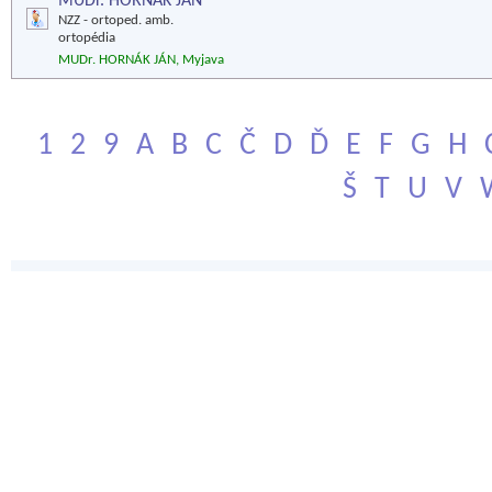
MUDr. HORNÁK JÁN
NZZ - ortoped. amb.
ortopédia
MUDr. HORNÁK JÁN, Myjava
1
2
9
A
B
C
Č
D
Ď
E
F
G
H
Š
T
U
V