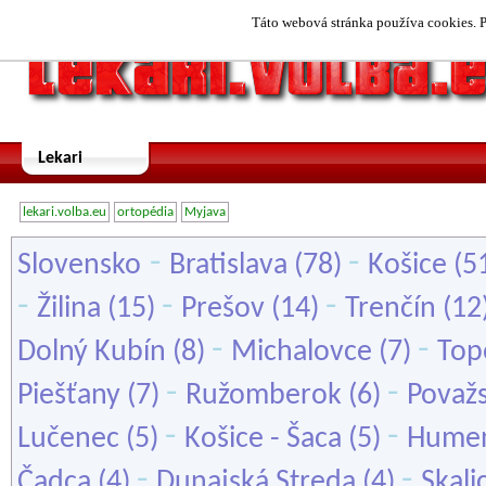
Táto webová stránka používa cookies. P
Lekari
lekari.volba.eu
ortopédia
Myjava
-
-
Slovensko
Bratislava
(78)
Košice
(5
-
-
-
Žilina
(15)
Prešov
(14)
Trenčín
(12
-
-
Dolný Kubín
(8)
Michalovce
(7)
Top
-
-
Piešťany
(7)
Ružomberok
(6)
Považs
-
-
Lučenec
(5)
Košice - Šaca
(5)
Hume
-
-
Čadca
(4)
Dunajská Streda
(4)
Skali