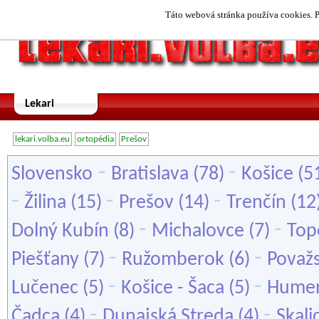
Táto webová stránka používa cookies. P
Lekari
lekari.volba.eu
ortopédia
Prešov
-
-
Slovensko
Bratislava
(78)
Košice
(5
-
-
-
Žilina
(15)
Prešov
(14)
Trenčín
(12
-
-
Dolný Kubín
(8)
Michalovce
(7)
Top
-
-
Piešťany
(7)
Ružomberok
(6)
Považs
-
-
Lučenec
(5)
Košice - Šaca
(5)
Hume
-
-
Čadca
(4)
Dunajská Streda
(4)
Skali