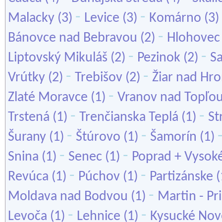
-
-
Malacky
(3)
Levice
(3)
Komárno
(3)
-
Bánovce nad Bebravou
(2)
Hlohovec
-
-
Liptovský Mikuláš
(2)
Pezinok
(2)
S
-
-
Vrútky
(2)
Trebišov
(2)
Žiar nad Hr
-
Zlaté Moravce
(1)
Vranov nad Topľo
-
-
Trstená
(1)
Trenčianska Teplá
(1)
St
-
-
Šurany
(1)
Štúrovo
(1)
Šamorín
(1)
-
-
Snina
(1)
Senec
(1)
Poprad + Vysoké
-
-
Revúca
(1)
Púchov
(1)
Partizánske
(
-
Moldava nad Bodvou
(1)
Martin - Pr
-
-
Levoča
(1)
Lehnice
(1)
Kysucké Nov