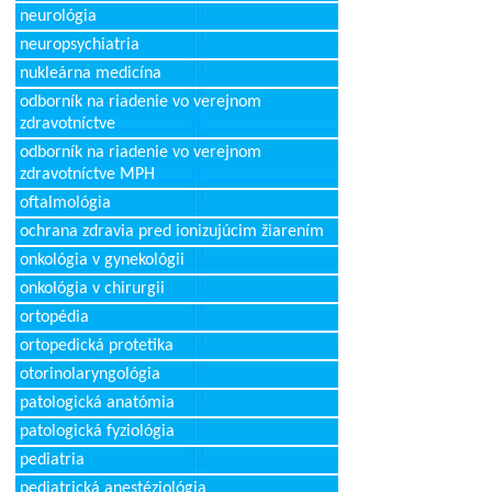
neurológia
neuropsychiatria
nukleárna medicína
odborník na riadenie vo verejnom
zdravotníctve
odborník na riadenie vo verejnom
zdravotníctve MPH
oftalmológia
ochrana zdravia pred ionizujúcim žiarením
onkológia v gynekológii
onkológia v chirurgii
ortopédia
ortopedická protetika
otorinolaryngológia
patologická anatómia
patologická fyziológia
pediatria
pediatrická anestéziológia