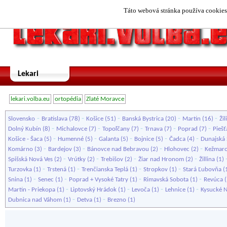
Táto webová stránka používa cookies.
Lekari
lekari.volba.eu
ortopédia
Zlaté Moravce
-
-
-
-
-
Slovensko
Bratislava
(78)
Košice
(51)
Banská Bystrica
(20)
Martin
(16)
Žil
-
-
-
-
-
Dolný Kubín
(8)
Michalovce
(7)
Topoľčany
(7)
Trnava
(7)
Poprad
(7)
Pieš
-
-
-
-
-
Košice - Šaca
(5)
Humenné
(5)
Galanta
(5)
Bojnice
(5)
Čadca
(4)
Dunajská 
-
-
-
-
Komárno
(3)
Bardejov
(3)
Bánovce nad Bebravou
(2)
Hlohovec
(2)
Kežmar
-
-
-
-
Spišská Nová Ves
(2)
Vrútky
(2)
Trebišov
(2)
Žiar nad Hronom
(2)
Žillina
(1)
-
-
-
-
Turzovka
(1)
Trstená
(1)
Trenčianska Teplá
(1)
Stropkov
(1)
Stará Ľubovňa
(
-
-
-
-
Snina
(1)
Senec
(1)
Poprad + Vysoké Tatry
(1)
Rimavská Sobota
(1)
Revúca
(
-
-
-
-
Martin - Priekopa
(1)
Liptovský Hrádok
(1)
Levoča
(1)
Lehnice
(1)
Kysucké 
-
-
Dubnica nad Váhom
(1)
Detva
(1)
Brezno
(1)