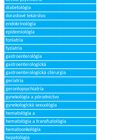
diabetológia
dorastové lekárstvo
endokrinológia
epidemiológia
foniatria
fyziatria
gastroenterológia
gastroenterologická
gastroenterologická chirurgia
geriatria
gerontopsychiatria
gynekológia a pôrodníctvo
gynekologická sexuológia
hematológia a
hematológia a transfuziológia
hematoonkológia
hepatológia