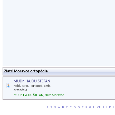
Zlaté Moravce ortopédia
MUDr. HAJDU ŠTEFAN
Hajdu s.r.o. - ortoped. amb.
ortopédia
MUDr. HAJDU ŠTEFAN, Zlaté Moravce
1
2
9
A
B
C
Č
D
Ď
E
F
G
H
CH
I
J
K
L