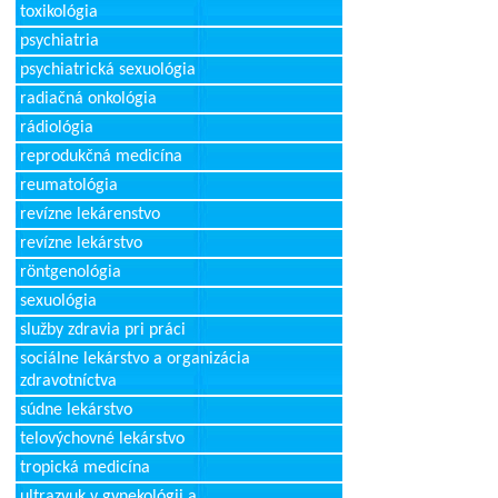
toxikológia
psychiatria
psychiatrická sexuológia
radiačná onkológia
rádiológia
reprodukčná medicína
reumatológia
revízne lekárenstvo
revízne lekárstvo
röntgenológia
sexuológia
služby zdravia pri práci
sociálne lekárstvo a organizácia
zdravotníctva
súdne lekárstvo
telovýchovné lekárstvo
tropická medicína
ultrazvuk v gynekológii a