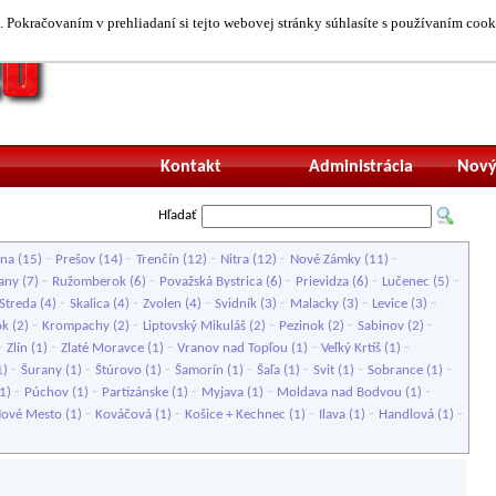
 Pokračovaním v prehliadaní si tejto webovej stránky súhlasíte s používaním cook
Neprihlásený uží
Kontakt
Administrácia
Nový
Hľadať
-
-
-
-
-
ina
(15)
Prešov
(14)
Trenčín
(12)
Nitra
(12)
Nové Zámky
(11)
-
-
-
-
-
ťany
(7)
Ružomberok
(6)
Považská Bystrica
(6)
Prievidza
(6)
Lučenec
(5)
-
-
-
-
-
-
Streda
(4)
Skalica
(4)
Zvolen
(4)
Svidník
(3)
Malacky
(3)
Levice
(3)
-
-
-
-
-
ok
(2)
Krompachy
(2)
Liptovský Mikuláš
(2)
Pezinok
(2)
Sabinov
(2)
-
-
-
-
-
Zlín
(1)
Zlaté Moravce
(1)
Vranov nad Topľou
(1)
Veľký Krtíš
(1)
-
-
-
-
-
-
-
1)
Šurany
(1)
Štúrovo
(1)
Šamorín
(1)
Šaľa
(1)
Svit
(1)
Sobrance
(1)
-
-
-
-
-
1)
Púchov
(1)
Partizánske
(1)
Myjava
(1)
Moldava nad Bodvou
(1)
-
-
-
-
-
Nové Mesto
(1)
Kováčová
(1)
Košice + Kechnec
(1)
Ilava
(1)
Handlová
(1)