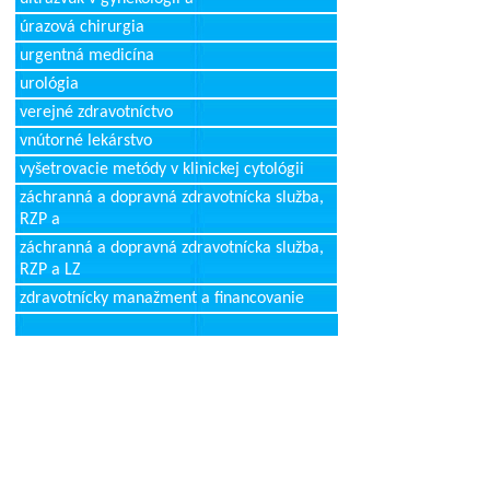
úrazová chirurgia
urgentná medicína
urológia
verejné zdravotníctvo
vnútorné lekárstvo
vyšetrovacie metódy v klinickej cytológii
záchranná a dopravná zdravotnícka služba,
RZP a
záchranná a dopravná zdravotnícka služba,
RZP a LZ
zdravotnícky manažment a financovanie