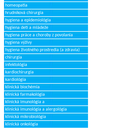
homeopatia
hrudníková chirurgia
hygiena a epidemiológia
hygiena detí a mládeže
hygiena práce a choroby z povolania
hygiena výživy
hygiena životného prostredia (a zdravia)
chirurgia
infektológia
kardiochirurgia
kardiológia
klinická biochémia
klinická farmakológia
klinická imunológia a
klinická imunológia a alergológia
klinická mikrobiológia
klinická onkológia