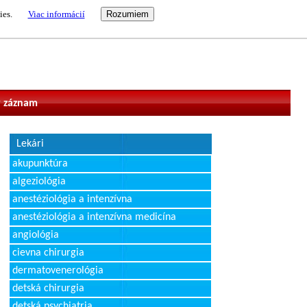
ies.
Viac informácií
vateľ
 záznam
Lekári
akupunktúra
algeziológia
anestéziológia a intenzívna
anestéziológia a intenzívna medicína
angiológia
cievna chirurgia
dermatovenerológia
detská chirurgia
detská psychiatria