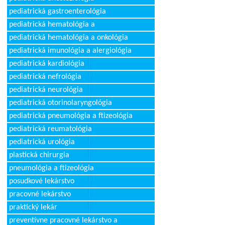
pediatrická gastroenterológia
pediatrická hematológia a
pediatrická hematológia a onkológia
pediatrická imunológia a alergiológia
pediatrická kardiológia
pediatrická nefrológia
pediatrická neurológia
pediatrická otorinolaryngológia
pediatrická pneumológia a ftizeológia
pediatrická reumatológia
pediatrická urológia
plastická chirurgia
pneumológia a ftizeológia
posudkové lekárstvo
pracovné lekárstvo
praktický lekár
preventívne pracovné lekárstvo a