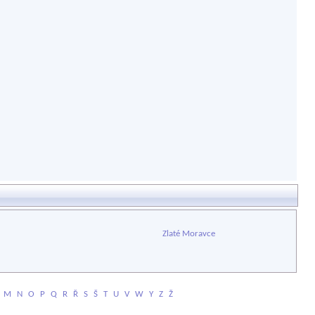
Zlaté Moravce
M
N
O
P
Q
R
Ř
S
Š
T
U
V
W
Y
Z
Ž