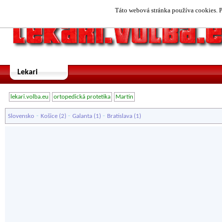
Táto webová stránka používa cookies. P
Lekari
lekari.volba.eu
ortopedická protetika
Martin
-
-
-
Slovensko
Košice
(2)
Galanta
(1)
Bratislava
(1)