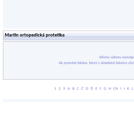
Martin ortopedická protetika
Vášmu výberu nezodpo
Ak poznáte lekára, ktorý v databázi lekárov ch
1
2
9
A
B
C
Č
D
Ď
E
F
G
H
CH
I
J
K
L