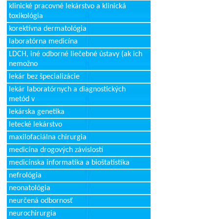
klinické pracovné lekárstvo a klinická
toxikológia
korektívna dermatológia
laboratórna medicína
LDCH, iné odborné liečebné ústavy (ak ich
nemožno
lekár bez špecializácie
lekár laboratórnych a diagnostických
metód v
lekárska genetika
letecké lekárstvo
maxilofaciálna chirurgia
medicína drogových závislostí
medicínska informatika a bioštatistika
nefrológia
neonatológia
neurčená odbornosť
neurochirurgia