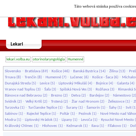
Táto webová stránka používa cookies.
Lekari
lekari.volba.eu
otorinolaryngológia
Humenné
-
-
-
-
-
Slovensko
Bratislava
(69)
Košice
(46)
Banská Bystrica
(14)
Žilina
(13)
Pre
-
-
-
-
-
Trnava
(8)
Trenčín
(8)
Humenné
(7)
Lučenec
(6)
Košice - Šaca
(6)
Michalo
-
-
-
-
Dunajská Streda
(5)
Levice
(5)
Liptovský Mikuláš
(4)
Bojnice
(4)
Galanta
(4)
-
-
-
-
Vranov nad Topľou
(3)
Šaľa
(3)
Spišská Nová Ves
(3)
Rožňava
(3)
Rimavská 
-
-
-
-
Bánovce nad Bebravou
(2)
Brezno
(2)
Detva
(2)
Bardejov
(2)
Námestovo
(2
-
-
-
-
-
Svidník
(2)
Veľký Krtíš
(2)
Trstená
(2)
Žiar nad Hronom
(2)
Želiezovce
(1)
Z
-
-
-
-
-
Turzovka
(1)
Turčianske Teplice
(1)
Šurany
(1)
Šamorín
(1)
Šahy
(1)
Svit
(1
-
-
-
-
Sabinov
(1)
Rajecké Teplice
(1)
Poltár
(1)
Pezinok
(1)
Nové Mesto nad Váh
-
-
-
-
Modra
(1)
Liptovský Hrádok
(1)
Lipany
(1)
Levoča
(1)
Kysucké Nové Mesto
(
-
-
-
-
-
Kráľovský Chlmec
(1)
Hlohovec
(1)
Kežmarok
(1)
Ilava
(1)
Fiľakovo
(1)
Dol