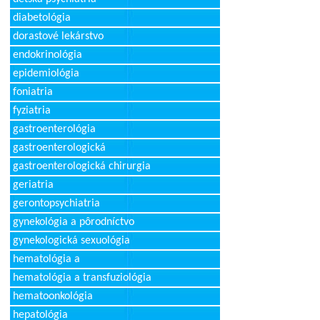
diabetológia
dorastové lekárstvo
endokrinológia
epidemiológia
foniatria
fyziatria
gastroenterológia
gastroenterologická
gastroenterologická chirurgia
geriatria
gerontopsychiatria
gynekológia a pôrodníctvo
gynekologická sexuológia
hematológia a
hematológia a transfuziológia
hematoonkológia
hepatológia