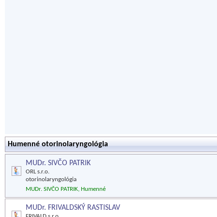
Humenné otorinolaryngológia
MUDr. SIVČO PATRIK
ORL s.r.o.
otorinolaryngológia
MUDr. SIVČO PATRIK, Humenné
MUDr. FRIVALDSKÝ RASTISLAV
FRIVALD s.r.o.