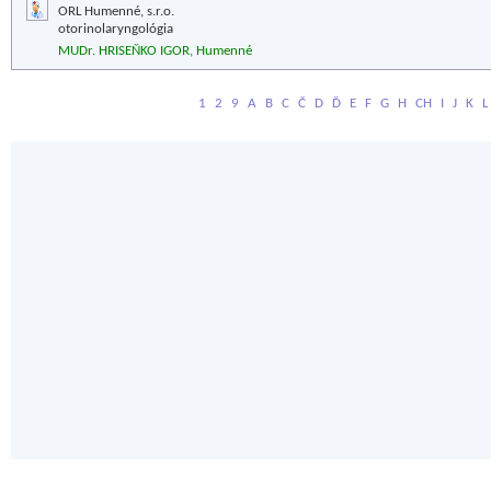
ORL Humenné, s.r.o.
otorinolaryngológia
MUDr. HRISEŇKO IGOR, Humenné
1
2
9
A
B
C
Č
D
Ď
E
F
G
H
CH
I
J
K
L