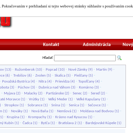
 Pokračovaním v prehliadaní si tejto webovej stránky súhlasíte s používaním cook
Neprihlásený uží
Kontakt
Administrácia
Nový
Hľadať
-
-
-
-
-
šov
(13)
Ružomberok
(10)
Poprad
(10)
Nové Zámky
(9)
Martin
(9)
-
-
-
-
-
vce
(6)
Trebišov
(6)
Zvolen
(5)
Skalica
(5)
Piešťany
(5)
-
-
-
-
-
Považská Bystrica
(4)
Nitra
(4)
Prievidza
(4)
Topoľčany
(4)
-
-
-
-
Sobota
(3)
Púchov
(3)
Dubnica nad Váhom
(3)
Komárno
(3)
-
-
-
-
-
-
)
Myjava
(2)
Malacky
(2)
Partizánske
(2)
Senec
(2)
Sereď
(2)
-
-
-
-
laté Moravce
(1)
Vrútky
(1)
Veľký Meder
(1)
Veľké Kapušany
(1)
-
-
-
-
-
-
)
Stropkov
(1)
Sobrance
(1)
Snina
(1)
Senica
(1)
Sečovce
(1)
-
-
-
-
-
om
(1)
Nováky
(1)
Nová Baňa
(1)
Nemšová
(1)
Moldava nad Bodvou
(1)
-
-
-
-
1)
Krupina
(1)
Krompachy
(1)
Krásno nad Kysucou
(1)
-
-
-
-
ný Kubín
(1)
Čadca
(1)
Bytča
(1)
Bratislava 2
(1)
Bardejovské Kúpele
(1)