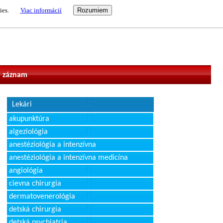
ies.
Viac informácií
vateľ
 záznam
Lekári
akupunktúra
algeziológia
anestéziológia a intenzívna
anestéziológia a intenzívna medicína
angiológia
cievna chirurgia
dermatovenerológia
detská chirurgia
detská psychiatria