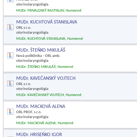
otorinolaryngológia
MUDr. FRIVALDSKÝ RASTISLAV, Humenné
MUDr. KUCHTOVÁ STANISLAVA
ORL s.r.o.
otorinolaryngológia
MUDr. KUCHTOVÁ STANISLAVA, Humenné
MUDr. ŠTEŇKO MIKULÁŠ
Nová poliklinika - ORL amb.
otorinolaryngológia
MUDr. ŠTEŇKO MIKULÁŠ, Humenné
MUDr. KAVEČANSKÝ VOJTECH
ORL s.r.o.
otorinolaryngológia
MUDr. KAVEČANSKÝ VOJTECH, Humenné
MUDr. MACKOVÁ ALENA
ORL PROF, s.r.o.
otorinolaryngológia
MUDr. MACKOVÁ ALENA, Humenné
MUDr. HRISEŇKO IGOR