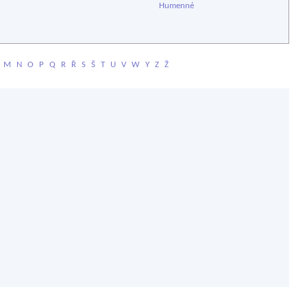
Humenné
M
N
O
P
Q
R
Ř
S
Š
T
U
V
W
Y
Z
Ž