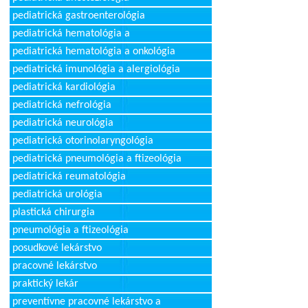
pediatrická gastroenterológia
pediatrická hematológia a
pediatrická hematológia a onkológia
pediatrická imunológia a alergiológia
pediatrická kardiológia
pediatrická nefrológia
pediatrická neurológia
pediatrická otorinolaryngológia
pediatrická pneumológia a ftizeológia
pediatrická reumatológia
pediatrická urológia
plastická chirurgia
pneumológia a ftizeológia
posudkové lekárstvo
pracovné lekárstvo
praktický lekár
preventívne pracovné lekárstvo a