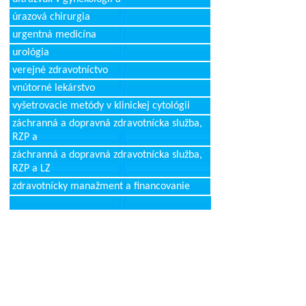
úrazová chirurgia
urgentná medicína
urológia
verejné zdravotníctvo
vnútorné lekárstvo
vyšetrovacie metódy v klinickej cytológii
záchranná a dopravná zdravotnícka služba,
RZP a
záchranná a dopravná zdravotnícka služba,
RZP a LZ
zdravotnícky manažment a financovanie