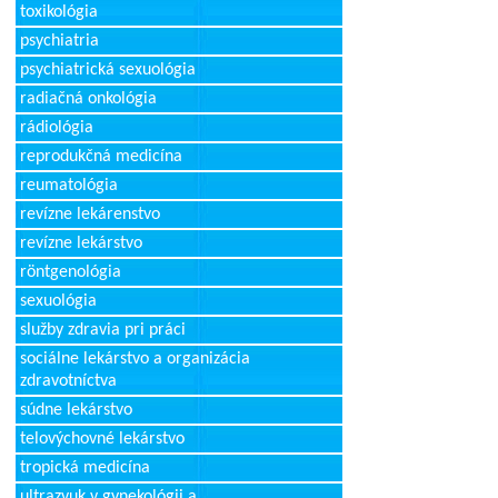
toxikológia
psychiatria
psychiatrická sexuológia
radiačná onkológia
rádiológia
reprodukčná medicína
reumatológia
revízne lekárenstvo
revízne lekárstvo
röntgenológia
sexuológia
služby zdravia pri práci
sociálne lekárstvo a organizácia
zdravotníctva
súdne lekárstvo
telovýchovné lekárstvo
tropická medicína
ultrazvuk v gynekológii a