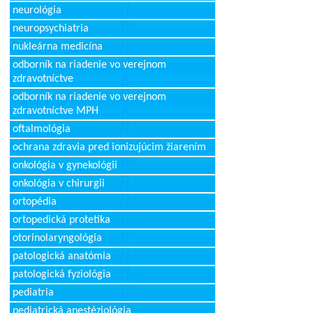
neurológia
neuropsychiatria
nukleárna medicína
odborník na riadenie vo verejnom
zdravotníctve
odborník na riadenie vo verejnom
zdravotníctve MPH
oftalmológia
ochrana zdravia pred ionizujúcim žiarením
onkológia v gynekológii
onkológia v chirurgii
ortopédia
ortopedická protetika
otorinolaryngológia
patologická anatómia
patologická fyziológia
pediatria
pediatrická anestéziológia