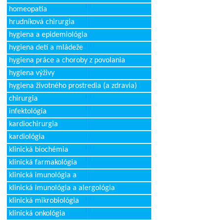
homeopatia
hrudníková chirurgia
hygiena a epidemiológia
hygiena detí a mládeže
hygiena práce a choroby z povolania
hygiena výživy
hygiena životného prostredia (a zdravia)
chirurgia
infektológia
kardiochirurgia
kardiológia
klinická biochémia
klinická farmakológia
klinická imunológia a
klinická imunológia a alergológia
klinická mikrobiológia
klinická onkológia