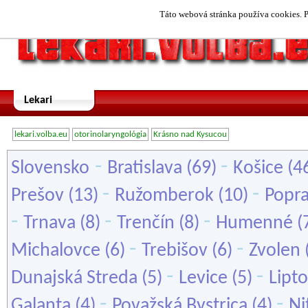
Táto webová stránka používa cookies. P
Lekari
lekari.volba.eu
otorinolaryngológia
Krásno nad Kysucou
-
-
Slovensko
Bratislava
(69)
Košice
(4
-
-
Prešov
(13)
Ružomberok
(10)
Popr
-
-
-
Trnava
(8)
Trenčín
(8)
Humenné
(
-
-
Michalovce
(6)
Trebišov
(6)
Zvolen
-
-
Dunajská Streda
(5)
Levice
(5)
Lipt
-
-
Galanta
(4)
Považská Bystrica
(4)
Ni