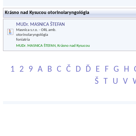
Krásno nad Kysucou otorinolaryngológia
MUDr. MASNICA ŠTEFAN
Masnica s.r.o. - ORL amb.
otorinolaryngológia
foniatria
MUDr. MASNICA ŠTEFAN, Krásno nad Kysucou
1
2
9
A
B
C
Č
D
Ď
E
F
G
H
Š
T
U
V