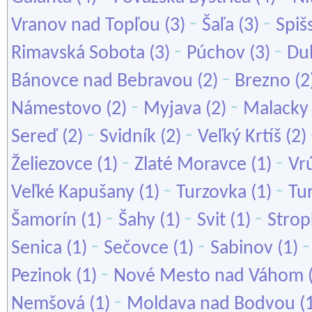
-
-
Vranov nad Topľou
(3)
Šaľa
(3)
Spiš
-
-
Rimavská Sobota
(3)
Púchov
(3)
Du
-
Bánovce nad Bebravou
(2)
Brezno
(2
-
-
Námestovo
(2)
Myjava
(2)
Malacky
-
-
Sereď
(2)
Svidník
(2)
Veľký Krtíš
(2)
-
-
Želiezovce
(1)
Zlaté Moravce
(1)
Vr
-
-
Veľké Kapušany
(1)
Turzovka
(1)
Tu
-
-
-
Šamorín
(1)
Šahy
(1)
Svit
(1)
Strop
-
-
Senica
(1)
Sečovce
(1)
Sabinov
(1)
-
Pezinok
(1)
Nové Mesto nad Váhom
-
Nemšová
(1)
Moldava nad Bodvou
(