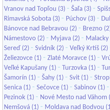
-
-
Vranov nad Topľou
(3)
Šaľa
(3)
Spiš
-
-
Rimavská Sobota
(3)
Púchov
(3)
Du
-
Bánovce nad Bebravou
(2)
Brezno
(2
-
-
Námestovo
(2)
Myjava
(2)
Malacky
-
-
Sereď
(2)
Svidník
(2)
Veľký Krtíš
(2)
-
-
Želiezovce
(1)
Zlaté Moravce
(1)
Vr
-
-
Veľké Kapušany
(1)
Turzovka
(1)
Tu
-
-
-
Šamorín
(1)
Šahy
(1)
Svit
(1)
Strop
-
-
Senica
(1)
Sečovce
(1)
Sabinov
(1)
-
Pezinok
(1)
Nové Mesto nad Váhom
-
Nemšová
(1)
Moldava nad Bodvou
(