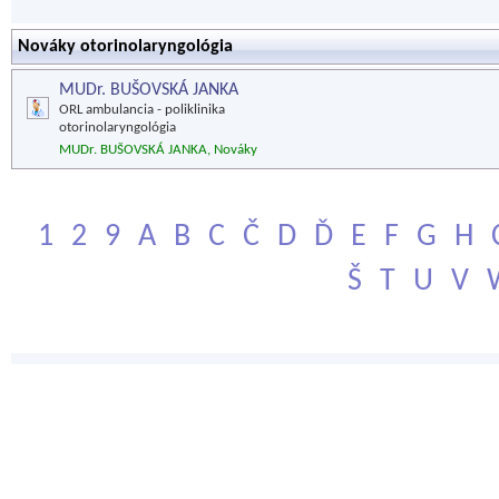
Nováky otorinolaryngológia
MUDr. BUŠOVSKÁ JANKA
ORL ambulancia - poliklinika
otorinolaryngológia
MUDr. BUŠOVSKÁ JANKA, Nováky
1
2
9
A
B
C
Č
D
Ď
E
F
G
H
Š
T
U
V