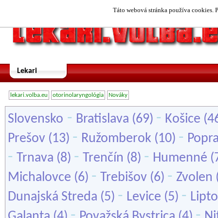
Táto webová stránka používa cookies. P
Lekari
lekari.volba.eu
otorinolaryngológia
Nováky
-
-
Slovensko
Bratislava
(69)
Košice
(4
-
-
Prešov
(13)
Ružomberok
(10)
Popr
-
-
-
Trnava
(8)
Trenčín
(8)
Humenné
(
-
-
Michalovce
(6)
Trebišov
(6)
Zvolen
-
-
Dunajská Streda
(5)
Levice
(5)
Lipt
-
-
Galanta
(4)
Považská Bystrica
(4)
Ni